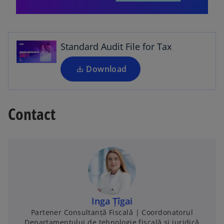
e
n
l
s
i
Standard Audit File for Tax
n
a
Download
a
n
e
w
Contact
t
y
a
b
V
Inga Țîgai
Partener Consultanță Fiscală | Coordonatorul
Departamentului de tehnologie fiscală și juridică