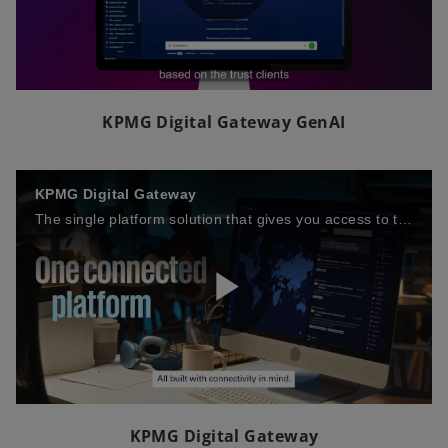
P
l
KPMG Digital Gateway GenAI
KPMG Digital Gateway
a
The single platform solution that gives you access to the full suite of KPMG tax technologies.
y
P
V
l
KPMG Digital Gateway