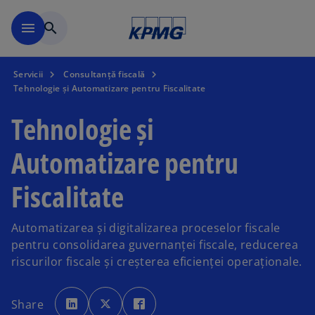
Mergeți la conținutul princi
menu
search
Servicii
Consultanță fiscală
Tehnologie și Automatizare pentru Fiscalitate
Tehnologie și
Automatizare pentru
Fiscalitate
Automatizarea și digitalizarea proceselor fiscale
pentru consolidarea guvernanței fiscale, reducerea
riscurilor fiscale și creșterea eficienței operaționale.
o
o
o
p
p
p
Share
e
e
e