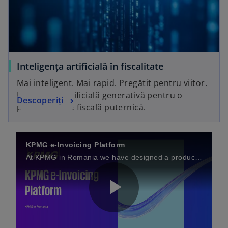
d
e
Inteligența artificială în fiscalitate
Mai inteligent. Mai rapid. Pregătit pentru viitor.
Inteligența artificială generativă pentru o
Descoperiți
o
productivitate fiscală puternică.
KPMG e-Invoicing Platform
At KPMG in Romania we have designed a product that enables any company to easily generate and submit sets of E-invoices
P
o
p