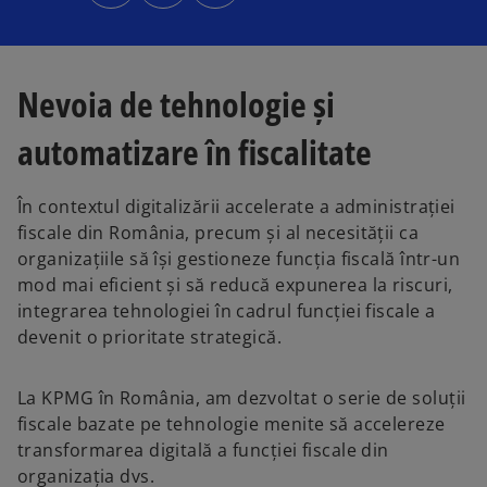
n
n
n
s
s
s
i
i
i
n
n
n
a
a
a
n
n
n
e
e
e
Nevoia de tehnologie și
w
w
w
t
t
t
a
a
a
b
b
b
automatizare în fiscalitate
În contextul digitalizării accelerate a administrației
fiscale din România, precum și al necesității ca
organizațiile să își gestioneze funcția fiscală într-un
mod mai eficient și să reducă expunerea la riscuri,
integrarea tehnologiei în cadrul funcției fiscale a
devenit o prioritate strategică.
La KPMG în România, am dezvoltat o serie de soluții
fiscale bazate pe tehnologie menite să accelereze
transformarea digitală a funcției fiscale din
organizația dvs.