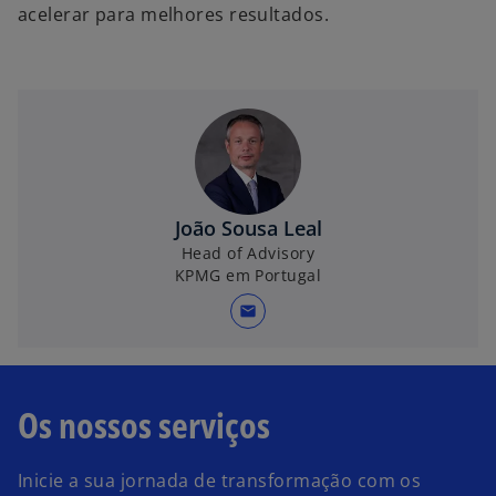
acelerar para melhores resultados.
João Sousa Leal
Head of Advisory
KPMG em Portugal
mail
Os nossos serviços
Inicie a sua jornada de transformação com os