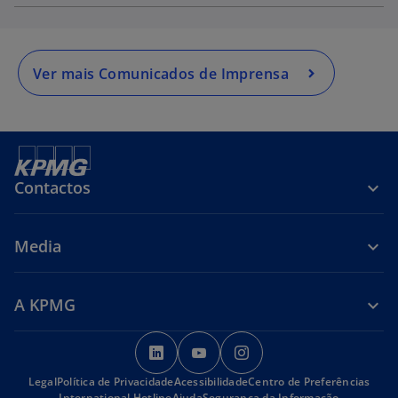
Ver mais Comunicados de Imprensa
Contactos
Media
A KPMG
o
o
o
p
p
p
Legal
Política de Privacidade
Acessibilidade
e
e
Centro de Preferências
e
International Hotline
Ajuda
Segurança da Informação