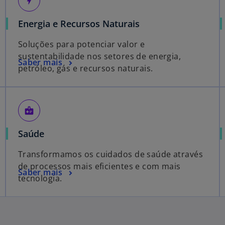
bolt
Energia e Recursos Naturais
Soluções para potenciar valor e
sustentabilidade nos setores de energia,
Saber mais
petróleo, gás e recursos naturais.
medical_information
Saúde
Transformamos os cuidados de saúde através
de processos mais eficientes e com mais
Saber mais
tecnologia.