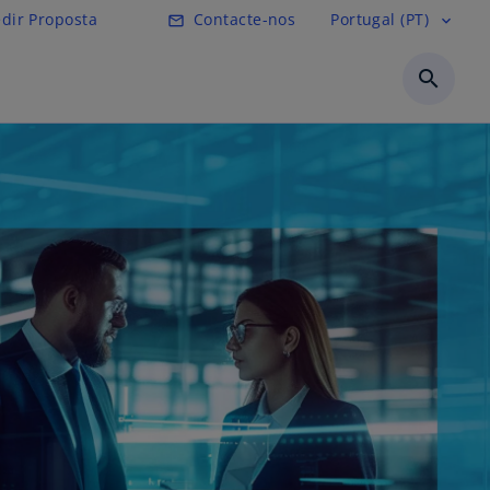
pal
dir Proposta
Contacte-nos
Portugal (PT)
mail_outline
expand_more
search