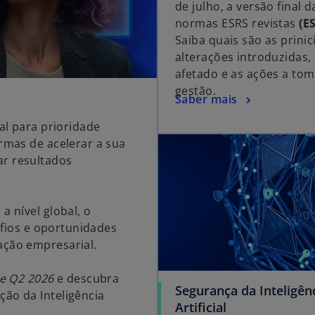
de julho, a versão final d
normas ESRS revistas
(E
Saiba quais são as prinic
alterações introduzidas
afetado e as ações a tom
gestão.
Saber mais
al para prioridade
rmas de acelerar a sua
ar resultados
a nível global, o
safios e oportunidades
ação empresarial.
se Q2 2026
e descubra
Segurança da Inteligên
ão da Inteligência
Artificial