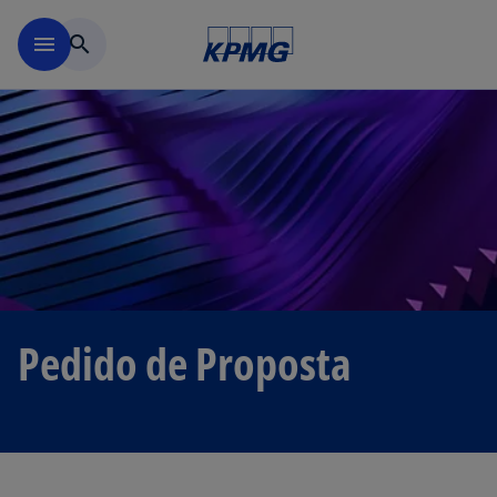
Saltar para conteúdo princi
menu
search
Pedido de Proposta