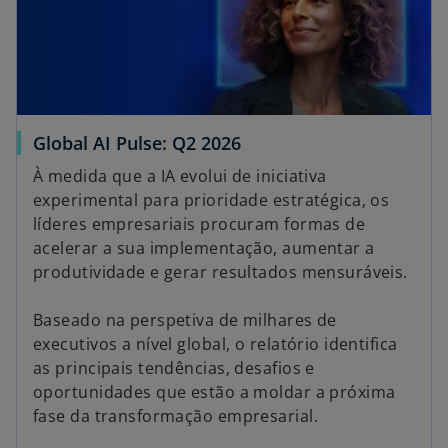
o
Global AI Pulse: Q2 2026
p
À medida que a IA evolui de iniciativa
e
experimental para prioridade estratégica, os
n
líderes empresariais procuram formas de
s
acelerar a sua implementação, aumentar a
i
produtividade e gerar resultados mensuráveis.
n
a
Baseado na perspetiva de milhares de
n
executivos a nível global, o relatório identifica
e
as principais tendências, desafios e
w
oportunidades que estão a moldar a próxima
t
fase da transformação empresarial.
a