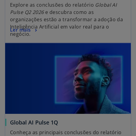
b
Explore as conclusões do relatório
Global AI
Pulse Q2 2026
e descubra como as
organizações estão a transformar a adoção da
Inteligência Artificial em valor real para o
o
Ler mais
negócio.
p
e
n
s
i
n
a
n
e
w
t
a
Global AI Pulse 1Q
b
Conheça as principais conclusões do relatório