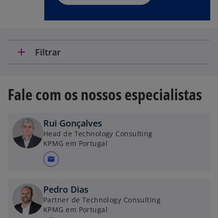
n
e
w
t
a
add
Filtrar
b
Fale com os nossos especialistas
Rui Gonçalves
Head de Technology Consulting
KPMG em Portugal
mail
Pedro Dias
Partner de Technology Consulting
KPMG em Portugal