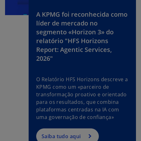
A KPMG foi reconhecida como
líder de mercado no
segmento «Horizon 3» do
relatório "HFS Horizons
Report: Agentic Services,
2026"
O Relatório HFS Horizons descreve a
o
KPMG como um «parceiro de
p
transformação proativo e orientado
e
para os resultados, que combina
n
plataformas centradas na IA com
s
uma governação de confiança»
i
n
a
Saiba tudo aqui