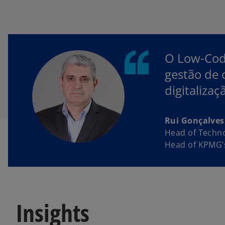
O Low-Code
gestão de 
digitaliza
Rui Gonçalves
Head of Techn
Head of KPMG’
Insights