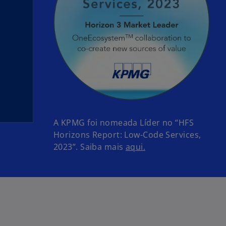
A KPMG foi nomeada Líder no “HFS
Horizons Report: Low-Code Services,
2023”. Saiba mais
aqui.