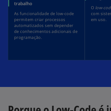
trabalho
O
low-cod
As funcionalidade de low-code
com siste
permitem criar processos
em uso.
automatizados sem depender
de conhecimentos adicionais de
programação.
Porque o Low-Code é 