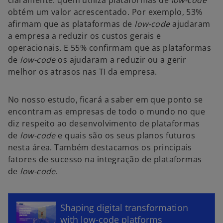
claramente: quem utiliza plataformas de
low-code
obtém um valor acrescentado. Por exemplo, 53%
afirmam que as plataformas de
low-code
ajudaram
a empresa a reduzir os custos gerais e
operacionais. E 55% confirmam que as plataformas
de
low-code
os ajudaram a reduzir ou a gerir
melhor os atrasos nas TI da empresa.
No nosso estudo, ficará a saber em que ponto se
encontram as empresas de todo o mundo no que
diz respeito ao desenvolvimento de plataformas
de
low-code
e quais são os seus planos futuros
nesta área. Também destacamos os principais
fatores de sucesso na integração de plataformas
de
low-code
.
o
p
e
Shaping digital transformation
n
with low-code platforms