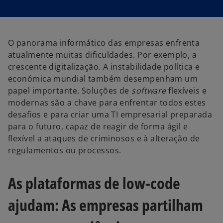
i
i
n
n
a
a
n
n
e
e
w
w
t
t
O panorama informático das empresas enfrenta
a
a
b
b
atualmente muitas dificuldades. Por exemplo, a
crescente digitalização. A instabilidade política e
económica mundial também desempenham um
papel importante. Soluções de
software
flexíveis e
modernas são a chave para enfrentar todos estes
desafios e para criar uma TI empresarial preparada
para o futuro, capaz de reagir de forma ágil e
flexível a ataques de criminosos e à alteração de
regulamentos ou processos.
As plataformas de low-code
ajudam: As empresas partilham