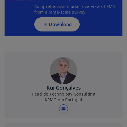
s
Comprehensive market overview of EMA
i
from a large-scale survey
n
a
Download
n
e
w
t
a
b
Rui Gonçalves
Head de Technology Consulting
KPMG em Portugal
mail