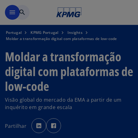
Saltar para conteúdo princi
menu
search
Portugal
KPMG Portugal
Insights
Moldar a transformação digital com plataformas de low-code
Moldar a transformação
digital com plataformas de
low-code
Visão global do mercado da EMA a partir de um
inquérito em grande escala
o
o
p
p
Partilhar
e
e
n
n
s
s