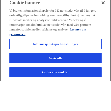
Cookie banner
Vi bruker informasjonskapsler for å få nettstedet vårt til å fungere
ordentlig, tilpasse innhold og annonser, tilby funksjoner knyttet
til sosiale medier og analysere trafikken vår. Vi deler også
informasjon om din bruk av nettstedet vårt med våre partnere
innenfor sosiale medier, reklame og analyse.
Les mer om
personvern
Informasjonskapselinnstillinger
Avvis alle
Bærekraft
Godta alle cookier
Utforsk KPMGs tjenester innen bærekraft, ESG
og bærekraftsrapportering. Få innsikt,
rådgivning og støtte til bærekraftig omstilling.