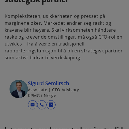
Kompleksiteten, usikkerheten og presset på
marginene øker. Markedet endrer seg raskt og
kravene blir høyere. Skal virksomheten håndtere
raske og krevende omstillinger, må også CFO-rollen
utvikles – fra å være en tradisjonell
rapporteringsfunksjon til å bli en strategisk partner
som aktivt bidrar til verdiskaping.
Sigurd Semlitsch
Associate | CFO Advisory
KPMG i Norge
mail
call
o
p
e
n