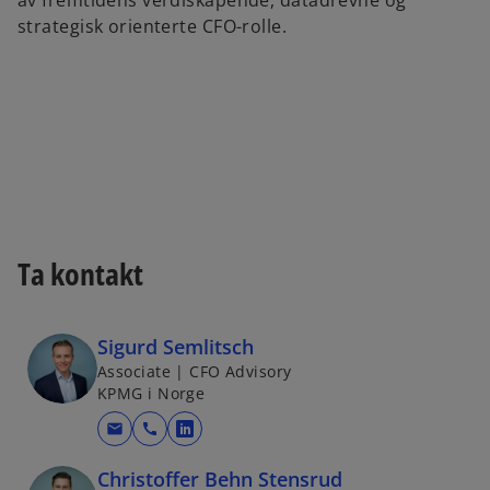
av fremtidens verdiskapende, datadrevne og
strategisk orienterte CFO-rolle.
Ta kontakt
Sigurd Semlitsch
Associate | CFO Advisory
KPMG i Norge
mail
call
o
p
Christoffer Behn Stensrud