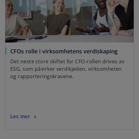
w
t
a
b
CFOs rolle i virksomhetens verdiskaping
Det neste store skiftet for CFO-rollen drives av
ESG, som påvirker verdikjeden, virksomheten
og rapporteringskravene.
Les mer