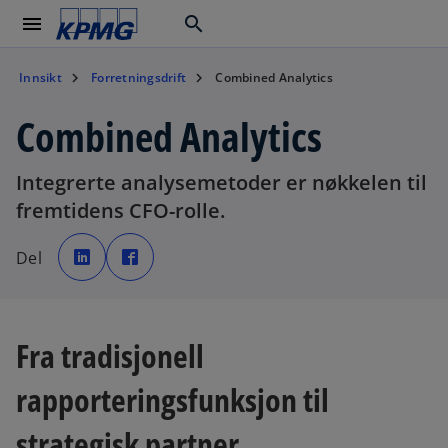
menu
search
Innsikt
Forretningsdrift
Combined Analytics
Combined Analytics
Integrerte analysemetoder er nøkkelen til
fremtidens CFO-rolle.
o
o
p
p
Del
e
e
n
n
s
s
i
i
n
n
a
a
n
n
Fra tradisjonell
e
e
w
w
t
t
a
a
rapporteringsfunksjon til
b
b
strategisk partner