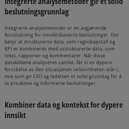
Integrerte analysemetoder gir et solid
s
beslutningsgrunnlag
i
n
a
Integrerte analysemetoder er en avgjørende
n
forutsetning for innsiktsbaserte beslutninger. Det
e
betyr at strukturerte data, som regnskapstall og
w
KPI-er kombineres med ustrukturerte data, som
t
tekst, rapporter og kommentarer. Når disse
a
datakildene analyseres samlet, får vi en dypere
b
forståelse av den situasjonen virksomheten står i,
noe som gir CFO og ledelsen et solid grunnlag for å
ta proaktive og informerte beslutninger.
Kombiner data og kontekst for dypere
innsikt