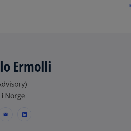
Skip to navigation
art
lo Ermolli
dvisory)
i Norge
mail
o