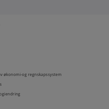
r
n
av økonomi-og regnskapssystem
s
logiendring
g