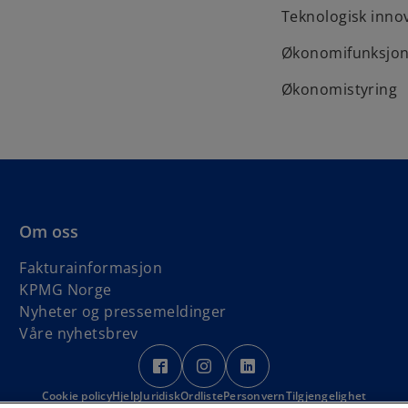
Teknologisk inno
Økonomifunksjo
Økonomistyring
Om oss
Fakturainformasjon
KPMG Norge
Nyheter og pressemeldinger
Våre nyhetsbrev
o
o
o
p
p
p
Cookie policy
Hjelp
Juridisk
Ordliste
e
Personvern
e
e
Tilgjengelighet