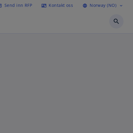
Send inn RFP
Kontakt oss
Norway (NO)
icle
contact_mail
language
expand_more
search