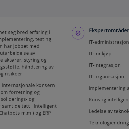
p
e
n
s
Ekspertområde
i
net seg bred erfaring i
n
implementering, testing
IT-administrasjo
a
an har jobbet med
n
 utarbeidelse av
IT-innkjøp
e
e aktører, styring og
w
IT-integrasjon
gsstøtte, håndtering av
t
g risikoer.
IT-organisasjon
a
e internasjonale konsern
b
Implementering 
llom forretning og
soliderings- og
Kunstig intelligen
samt deltatt i Intelligent
Ledelse av tekno
 Chatbots m.m.) og ERP
Teknologiendrin