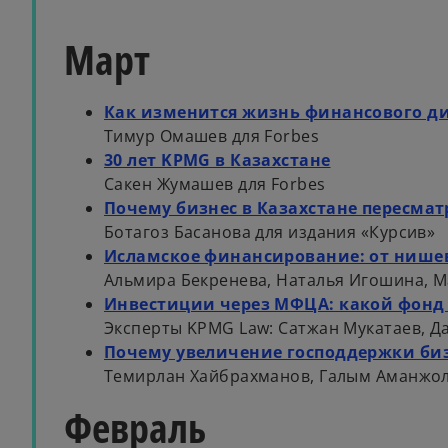
Март
Как изменится жизнь финансового ди
Тимур Омашев для Forbes
30 лет KPMG в Казахстане
Сакен Жумашев для Forbes
Почему бизнес в Казахстане пересма
Ботагоз Басанова для издания «Курсив»
Исламское финансирование: от нишево
Альмира Бекренева, Наталья Игошина, Ма
Инвестиции через МФЦА: какой фонд
Эксперты KPMG Law: Сатжан Мукатаев, Да
Почему увеличение господдержки биз
Темирлан Хайбрахманов, Галым Аманжоло
Февраль