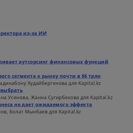
t
e
a
w
b
t
a
b
o
ректора из-за ИИ
p
e
n
s
тривает аутсорсинг финансовых функций
i
n
го сегмента к рынку почти в $6 трлн
a
динабону Худайбергенова для Kapital.kz
n
 выбрать
e
на Усенова, Жанна Сугирбекова для Kapital.kz
w
неса не дает ожидаемого эффекта
t
в, Болат Мынбаев для Kapital.kz
a
b