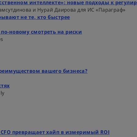
сственном интеллекте»: новые подходы к регули
амсутдинова и Нурай Даирова
для ИС «Параграф»
ывают не те, кто быстрее
 по-новому смотреть на риски
es
преимуществом вашего бизнеса?
стях
ly
к CFO превращает хайп в измеримый ROI