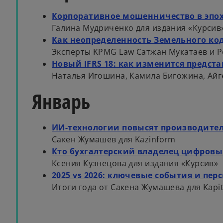
Корпоративное мошенничество в эпо
Галина Мудриченко для издания «Курсив
Как неопределенность Земельного код
Эксперты KPMG Law Сатжан Мукатаев и 
Новый IFRS 18: как изменится предст
Наталья Игошина, Камила Бигожина, Айге
Январь
ИИ-технологии повысят производите
Сакен Жумашев для Kazinform
Кто бухгалтерский владелец цифров
Ксения Кузнецова для издания «Курсив»
2025 vs 2026: ключевые события и пер
Итоги года от Сакена Жумашева для Kapit