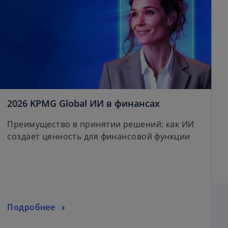
i
d
o
2026 KPMG Global ИИ в финансах
p
e
Преимущество в принятии решений: как ИИ
e
создает ценность для финансовой функции
n
s
i
o
n
a
n
o
Подробнее
e
p
w