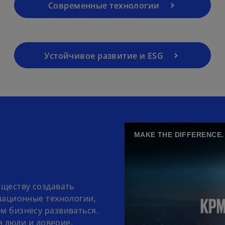
Современные технологии
Устойчивое развитие и ESG
MAKE THE DIFFERENCE.
ществу создавать
вационные технологии,
м бизнесу развиваться.
я люди и доверие.