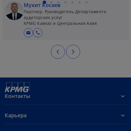
Мухит Косаев
Партнер, Руководитель Департамента
аудиторских услуг
KPMG Кавказ и Центральная Азия
mail
call
Контакты
Карьера