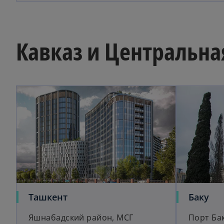
Кавказ и Центральна
opens in a new tab
o
Ташкент
Баку
p
Яшнабадский район, МСГ
Порт Бак
e