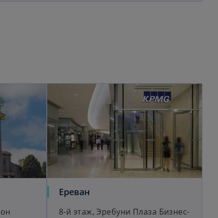
opens in a new tab
o
Ереван
p
йон
8-й этаж, Эребуни Плаза Бизнес-
e