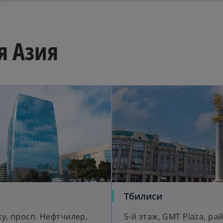
я Азия
Тбилиси
у, просп. Нефтчилер,
5-й этаж, GMT Plaza, ра