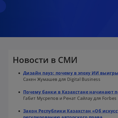
Новости в СМИ
Дизайн пауз: почему в эпоху ИИ выигры
Сакен Жумашев для Digital Business
Почему банки в Казахстане начинают п
Габит Мусрепов и Ренат Сайлау для Forbes
Закон Республики Казахстан «Об искус
регулированию авторского права