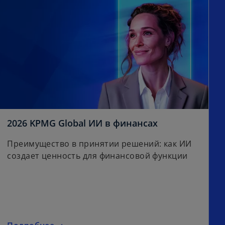
o
2026 KPMG Global ИИ в финансах
p
Преимущество в принятии решений: как ИИ
e
создает ценность для финансовой функции
n
s
i
n
a
n
o