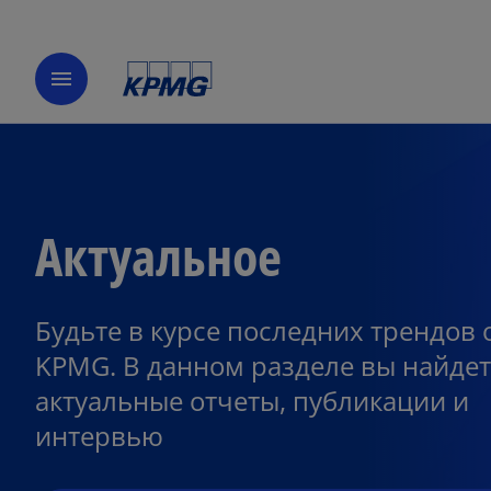
menu
Актуальное
Будьте в курсе последних трендов 
o
p
KPMG. В данном разделе вы найдет
e
актуальные отчеты, публикации и
n
интервью
s
i
n