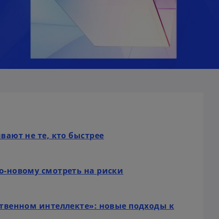
o
вают не те, кто быстрее
p
e
n
o
о-новому смотреть на риски
s
p
i
e
n
n
ственном интеллекте»: новые подходы к
a
s