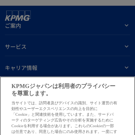
ご案内
サービス
キャリア情報
新
新
新
新
新
KPMGジャパンは利用者のプライバシー
し
し
し
し
し
を尊重します。
免責事項
プライバシーポリシー
アクセシビリティー
ヘルプ
通報窓口
い
い
い
い
い
当サイトでは、訪問者及びデバイスの識別、サイト運営の有
タ
タ
タ
タ
タ
© 2026 KPMG AZSA LLC, a limited liability audit corporation
効性やユーザーエクスペリエンスの向上を目的に
ブ
ブ
ブ
ブ
ブ
「Cookie」と関連技術を使用しています。また、サードパ
incorporated under the Japanese Certified Public Accountants Law and
ーティのターゲティング広告やその分析を実施するために
a member firm of the KPMG global organization of independent member
で
で
で
で
で
Cookieを利用する場合があります。これらのCookieの一部
firms affiliated with KPMG International Limited, a private English
開
開
開
開
開
は任意であり、同意した場合にのみ使用されます。一度にす