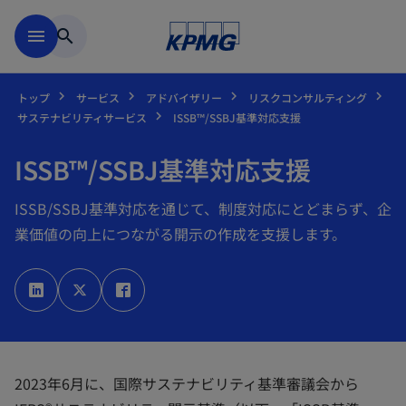
Skip to main content
menu
search
トップ
サービス
アドバイザリー
リスクコンサルティング
サステナビリティサービス
ISSB™/SSBJ基準対応支援
ISSB™/SSBJ基準対応支援
ISSB/SSBJ基準対応を通じて、制度対応にとどまらず、企
業価値の向上につながる開示の作成を支援します。
新
新
新
し
し
し
い
い
い
タ
タ
タ
ブ
ブ
ブ
で
で
で
開
開
開
く
く
く
2023年6月に、国際サステナビリティ基準審議会から