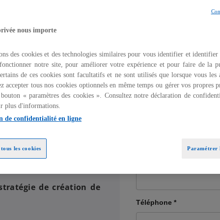
Con
privée nous importe
le stratégique dans la
ons des cookies et des technologies similaires pour vous identifier et identifier
r la création de valeur,
fonctionner notre site, pour améliorer votre expérience et pour faire de la pu
s des dirigeants dans un
ertains de ces cookies sont facultatifs et ne sont utilisés que lorsque vous les
z accepter tous nos cookies optionnels en même temps ou gérer vos propres p
 bouton « paramètres des cookies ». Consultez notre déclaration de confidenti
cessus financiers. Elles
r plus d'informations.
ons, des systèmes et des
n de confidentialité en ligne
es dans leurs projets de
tous les cookies
Paramétrer l
ns et des processus à la
.
stratégie de création de