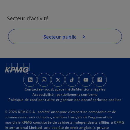
Secteur d'activité
Secteur public
s
s
s
s
s
s
’
’
’
’
’
’
Contactez-nous
o
o
Espace média
o
Mentions légales
o
o
o
Accessibilité : partiellement conforme
u
u
u
u
u
u
Politique de confidentialité et gestion des données
Notice cookies
v
v
v
v
v
v
r
r
r
r
r
r
© 2026 KPMG S.A., société anonyme d'expertise comptable et de
commissariat aux comptes, membre français de l’organisation
e
e
e
e
e
e
mondiale KPMG constituée de cabinets indépendants affiliés à KPMG
d
d
d
d
d
d
International Limited, une société de droit anglais (« private