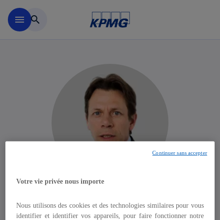
Aller à la navigation
menu
search
Continuer sans accepter
Votre vie privée nous importe
François de Dorlodot
Nous utilisons des cookies et des technologies similaires pour vous
identifier et identifier vos appareils, pour faire fonctionner notre