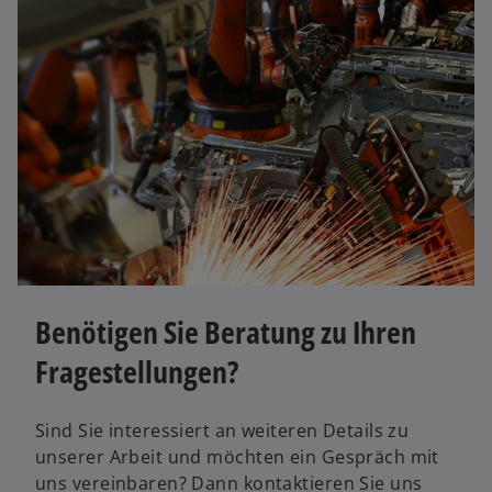
k
a
r
t
e
g
e
w
ö
ir
ff
d
n
i
e
n
t
e
Benötigen Sie Beratung zu Ihren
i
Fragestellungen?
n
e
r
Sind Sie interessiert an weiteren Details zu
n
unserer Arbeit und möchten ein Gespräch mit
e
uns vereinbaren? Dann kontaktieren Sie uns