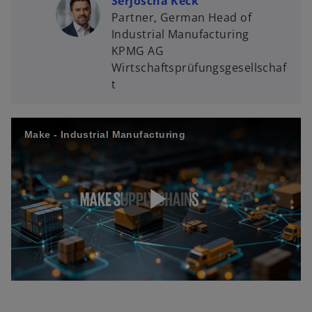
Serjoscha Keck
Partner, German Head of
Industrial Manufacturing
KPMG AG
Wirtschaftsprüfungsgesellschaf
t
Make - Industrial Manufacturing
P
l