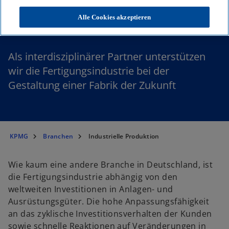
Industrielle Produktion
Alle Cookies akzeptieren
Als interdisziplinärer Partner unterstützen
wir die Fertigungsindustrie bei der
Gestaltung einer Fabrik der Zukunft
KPMG
Branchen
Industrielle Produktion
Wie kaum eine andere Branche in Deutschland, ist
die Fertigungsindustrie abhängig von den
weltweiten Investitionen in Anlagen- und
Ausrüstungsgüter. Die hohe Anpassungsfähigkeit
an das zyklische Investitionsverhalten der Kunden
sowie schnelle Reaktionen auf Veränderungen in