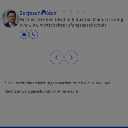
Serjoscha Keck
Partner, German Head of Industrial Manufacturing
KPMG AG Wirtschaftsprüfungsgesellschaft
mail
call
* Die Rechtsdienstleistungen werden durch die KPMG Law
Rechtsanwaltsgesellschaft mbH erbracht.