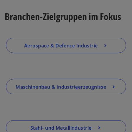
Branchen-Zielgruppen im Fokus
a
Aerospace & Defence Industrie
y
V
Maschinenbau & Industrieerzeugnisse
i
Stahl- und Metallindustrie