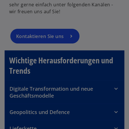
u
sehr gerne einfach unter folgenden Kanälen -
e
wir freuen uns auf Sie!
n
R
e
g
Kontaktieren Sie uns
is
t
e
Wichtige Herausforderungen und
r
Trends
k
a
r
Digitale Transformation und neue
t
Geschäftsmodelle
e
g
e
Geopolitics und Defence
ö
ff
Lieferkette