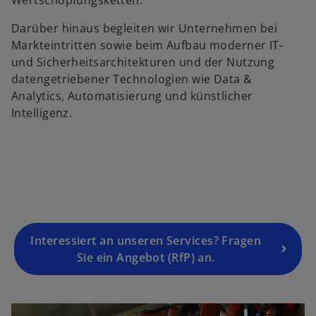
Wertschöpfungsketten.
i
n
Darüber hinaus begleiten wir Unternehmen bei
e
Markteintritten sowie beim Aufbau moderner IT-
i
und Sicherheitsarchitekturen und der Nutzung
n
datengetriebener Technologien wie Data &
e
Analytics, Automatisierung und künstlicher
r
Intelligenz.
n
e
u
e
n
R
e
g
Interessiert an unseren Services? Fragen
is
Sie ein Angebot (RfP) an.
t
e
r