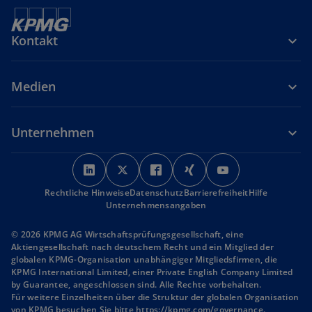
Kontakt
Medien
Unternehmen
w
w
w
w
w
i
i
i
i
i
Rechtliche Hinweise
r
Datenschutz
r
r
Barrierefreiheit
r
r
Hilfe
Unternehmensangaben
d
d
d
d
d
i
i
i
i
i
© 2026 KPMG AG Wirtschaftsprüfungsgesellschaft, eine
n
n
n
n
n
Aktiengesellschaft nach deutschem Recht und ein Mitglied der
globalen KPMG-Organisation unabhängiger Mitgliedsfirmen, die
e
e
e
e
e
KPMG International Limited, einer Private English Company Limited
i
i
i
i
i
by Guarantee, angeschlossen sind. Alle Rechte vorbehalten.
n
n
n
n
n
Für weitere Einzelheiten über die Struktur der globalen Organisation
von KPMG besuchen Sie bitte
e
https://kpmg.com/governance
e
e
e
e
.