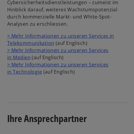
a
Cybersicherheitsdienstleistungen – zumeist im
r
Hinblick darauf, weiteres Wachstumspotenzial
t
durch kommerzielle Markt- und White-Spot-
e
Analysen zu erschliessen.
g
> Mehr Informationen zu unseren Services in
e
w
Telekommunikation
(auf Englisch)
ö
i
> Mehr Informationen zu unseren Services
f
w
r
in Medien
(auf Englisch)
f
i
d
> Mehr Informationen zu unseren Services
n
r
w
i
in Technologie
(auf Englisch)
e
d
i
n
t
i
r
e
n
d
i
e
i
n
i
n
e
n
e
r
Ihre Ansprechpartner
e
i
n
r
n
e