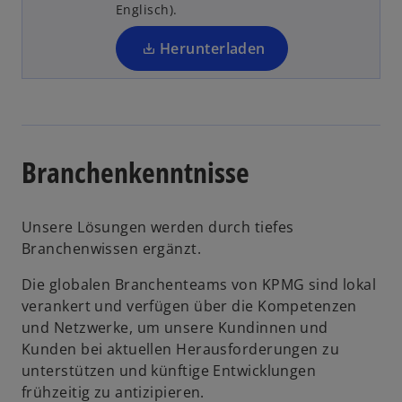
R
Englisch).
t
e
e
g
Herunterladen
g
is
e
t
ö
e
ff
r
n
k
Branchenkenntnisse
e
a
t
r
t
Unsere Lösungen werden durch tiefes
e
Branchenwissen ergänzt.
g
Die globalen Branchenteams von KPMG sind lokal
e
verankert und verfügen über die Kompetenzen
ö
und Netzwerke, um unsere Kundinnen und
ff
Kunden bei aktuellen Herausforderungen zu
n
unterstützen und künftige Entwicklungen
e
frühzeitig zu antizipieren.
t