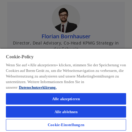
e
e
f
d
ö
g
f
i
f
e
n
n
f
ö
e
e
n
f
t
i
Florian Bornhauser
e
f
n
Director, Deal Advisory, Co-Head KPMG Strategy in
t
n
der Schweiz
e
e
KPMG Schweiz
r
Cookie-Policy
t
n
mail
call
Wenn Sie auf «Alle akzeptieren» klicken, stimmen Sie der Speicherung von
w
e
Cookies auf Ihrem Gerät zu, um die Webseitenavigation zu verbessern, die
i
Webseitenutzung zu analysieren und unsere Marketingbemühungen zu
u
r
unterstützen. Weitere Informationen finden Sie in
e
unserer
Datenschutzerklärung.
d
n
i
R
Alle akzeptieren
n
e
e
Alle ablehnen
g
i
i
Wünschen Sie eine Beratung?
n
Cookie-Einstellungen
s
e