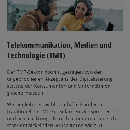
i
n
e
r
n
e
Telekommunikation, Medien und
u
Technologie (TMT)
e
n
R
Der TMT-Sektor boomt, getragen von der
e
ungebrochenen Akzeptanz der Digitalisierung
g
seitens der Konsumenten und Unternehmen
i
gleichermassen.
s
t
Wir begleiten sowohl namhafte Kunden in
e
traditionellen TMT-Subsektoren wie Sportrechte
r
und -vermarktung als auch in neueren und sich
k
stark entwickelnden Subsektoren wie z. B.