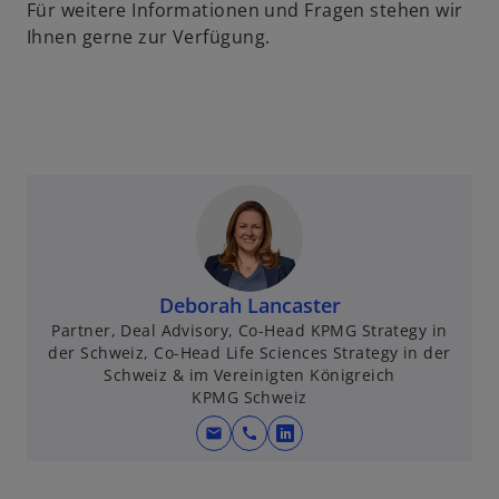
n
e
u
Für weitere Informationen und Fragen stehen wir
e
r
e
Ihnen gerne zur Verfügung.
u
n
n
e
e
R
n
u
e
R
e
g
e
n
i
g
R
s
i
e
t
s
g
e
t
i
r
e
s
k
Deborah Lancaster
r
t
a
Partner, Deal Advisory, Co-Head KPMG Strategy in
der Schweiz, Co-Head Life Sciences Strategy in der
k
e
r
Schweiz & im Vereinigten Königreich
a
r
t
KPMG Schweiz
r
k
e
t
a
g
mail
call
w
e
r
e
i
g
t
ö
r