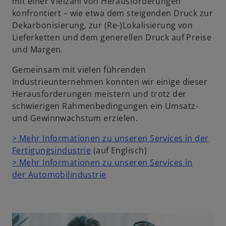
mit einer Vielzahl von Herausforderungen
konfrontiert – wie etwa dem steigenden Druck zur
Dekarbonisierung, zur (Re-)Lokalisierung von
Lieferketten und dem generellen Druck auf Preise
und Margen.
Gemeinsam mit vielen führenden
Industrieunternehmen konnten wir einige dieser
Herausforderungen meistern und trotz der
schwierigen Rahmenbedingungen ein Umsatz-
und Gewinnwachstum erzielen.
> Mehr Informationen zu unseren Services in der
w
Fertigungsindustrie
(auf Englisch)
i
> Mehr Informationen zu unseren Services in
r
der Automobilindustrie
d
i
n
e