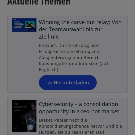
Aktuelle Themen
i
n
e
Winning the carve-out relay: Von
r
w
der Teamauswahl bis zur
n
ir
Ziellinie
e
d
Entwurf, Durchführung und
u
i
Erfolgreiche Umsetzung von
e
n
Ausgliederungen im Bereich
n
Konsumgüter und Industrie (auf
e
R
Englisch).
i
e
n
g
Herunterladen
e
is
r
t
n
Cybersecurity – a consolidation
e
e
opportunity in a red-hot market
r
u
k
Dieses Papier hebt die
e
a
Konsolidierungschance hervor und die
n
Hürden, sie zu realisieren (auf
r