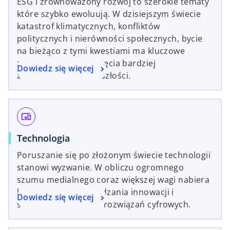
ESG i zrównoważony rozwój to szerokie tematy
które szybko ewoluują. W dzisiejszym świecie
katastrof klimatycznych, konfliktów
politycznych i nierówności społecznych, bycie
na bieżąco z tymi kwestiami ma kluczowe
znaczenie dla osiągnięcia bardziej
Dowiedz się więcej
zrównoważonej przyszłości.
devices_other
Technologia
Poruszanie się po złożonym świecie technologii
stanowi wyzwanie. W obliczu ogromnego
szumu medialnego coraz większej wagi nabiera
konieczność wprowadzania innowacji i
Dowiedz się więcej
szybkiego wdrażania rozwiązań cyfrowych.