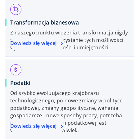
crop
Transformacja biznesowa
Z naszego punktu widzenia transformacja nigdy
się nie kończy. Wykorzystanie tych możliwości
Dowiedz się więcej
wymaga wizji, wnikliwości i umiejętności.
attach_money
Podatki
Od szybko ewoluującego krajobrazu
technologicznego, po nowe zmiany w polityce
podatkowej, zmiany geopolityczne, wahania
gospodarcze i nowe sposoby pracy, potrzeba
przekształcenia funkcji podatkowej jest
Dowiedz się więcej
ważniejsza niż kiedykolwiek.