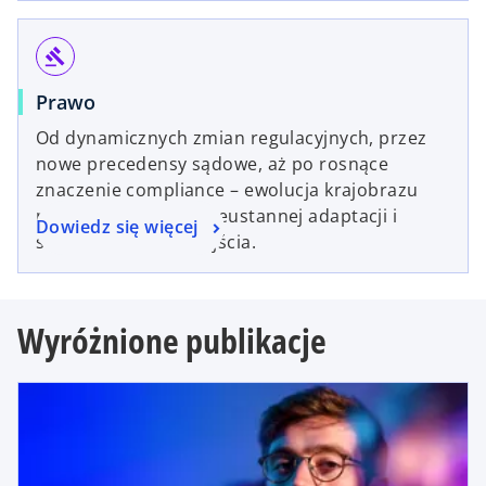
gavel
Prawo
Od dynamicznych zmian regulacyjnych, przez
nowe precedensy sądowe, aż po rosnące
znaczenie compliance – ewolucja krajobrazu
prawnego wymaga nieustannej adaptacji i
Dowiedz się więcej
strategicznego podejścia.
Wyróżnione publikacje