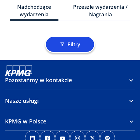
Nadchodzące
Przeszłe wydarzenia /
wydarzenia
Nagrania
Filtry
filter_alt
Pozostańmy w kontakcie
Nasze usługi
KPMG w Polsce
o
o
o
o
o
o