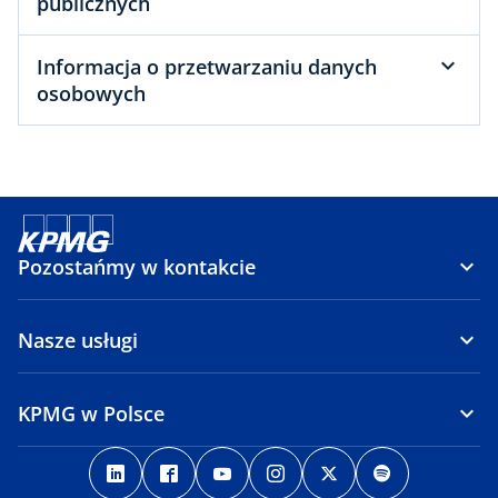
publicznych
Informacja o przetwarzaniu danych
osobowych
Pozostańmy w kontakcie
Nasze usługi
KPMG w Polsce
o
o
o
o
o
o
p
p
p
p
p
p