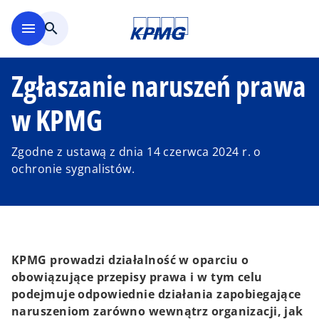
Skip to main content
menu
search
Zgłaszanie naruszeń prawa
w KPMG
Zgodne z ustawą z dnia 14 czerwca 2024 r. o
ochronie sygnalistów.
KPMG prowadzi działalność w oparciu o
obowiązujące przepisy prawa i w tym celu
podejmuje odpowiednie działania zapobiegające
naruszeniom zarówno wewnątrz organizacji, jak