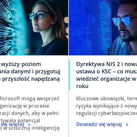
j wyższy poziom
Dyrektywa NIS 2 i now
ania danymi i przygotuj
ustawa o KSC – co mus
a przyszłość napędzaną
wiedzieć organizacje w
roku
icrosoft mogą wesprzeć
Kluczowe obowiązki, term
ganizację w procesie
ryzyka wynikające z now
acji danych, aby w pełni
regulacji cyberbezpiecze
tywała potencjał
się więcej
Dowiedz się więcej
i w sztuczną inteligencję.