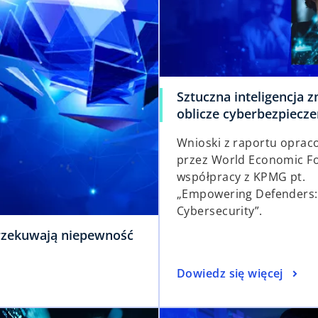
Sztuczna inteligencja 
oblicze cyberbezpiecz
Wnioski z raportu opra
przez World Economic F
współpracy z KPMG pt.
„Empowering Defenders: 
Cybersecurity”.
przekuwają niepewność
Dowiedz się więcej