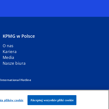
KPMG w Polsce
O nas
Kariera
Media
Nasze biura
w
International Hotline
ółek członkowskich stowarzyszonych z KPMG International Limited,
ia plików cookie
Akceptuj wszystkie pliki cookie