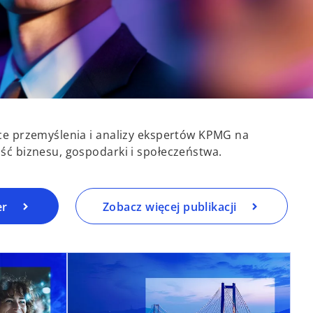
ące przemyślenia i analizy ekspertów KPMG na
ość biznesu, gospodarki i społeczeństwa.
er
Zobacz więcej publikacji