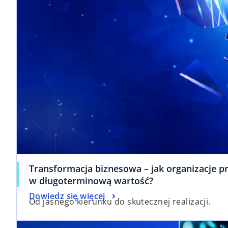
Transformacja biznesowa – jak organizacje 
w długoterminową wartość?
Dowiedz się więcej
Od jasnego kierunku do skutecznej realizacji.