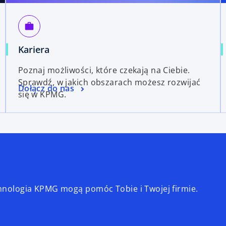
work
Kariera
Poznaj możliwości, które czekają na Ciebie.
Sprawdź, w jakich obszarach możesz rozwijać
Dołącz do nas
się w KPMG.
echnologia KPMG mogą pomóc Tobie i Twojej firmie.