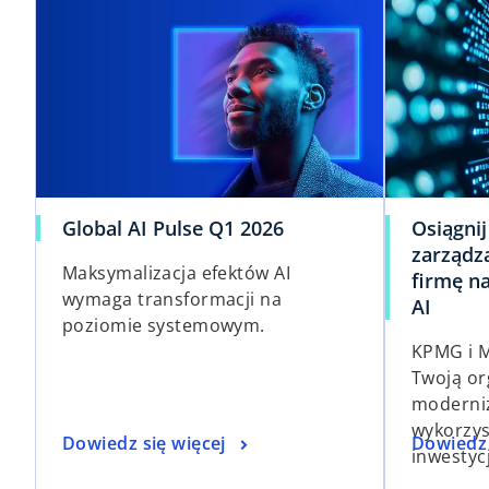
Global AI Pulse Q1 2026
Osiągni
zarządz
Maksymalizacja efektów AI
firmę n
wymaga transformacji na
AI
poziomie systemowym.
KPMG i M
Twoją or
moderniz
wykorzys
Dowiedz się więcej
Dowiedz 
inwestycj