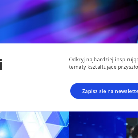
i
Odkryj najbardziej inspiruj
tematy kształtujące przyszł
Zapisz się na newslett