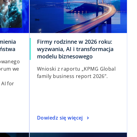
zmienia
Firmy rodzinne w 2026 roku:
eństwa
wyzwania, AI i transformacja
modelu biznesowego
cowanego
orum we
Wnioski z raportu „KPMG Global
family business report 2026”.
AI for
Dowiedz się więcej