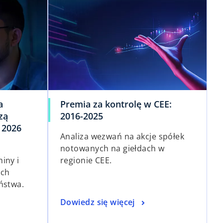
a
Premia za kontrolę w CEE:
zą
2016-2025
 2026
Analiza wezwań na akcje spółek
notowanych na giełdach w
iny i
regionie CEE.
ych
ństwa.
Dowiedz się więcej