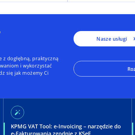
?
Nasze usługi
 z dogłębną, praktyczną
waniom i wykorzystać
Ro
dz się jak możemy Ci
auto_fix_high
KPMG VAT Tool: e⁠-⁠Invoicing – narzędzie do
e-Fakturowania zgodnie z KSeF