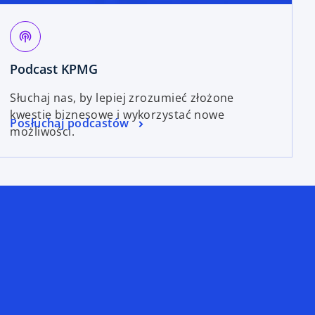
podcasts
Podcast KPMG
Słuchaj nas, by lepiej zrozumieć złożone
kwestie biznesowe i wykorzystać nowe
Posłuchaj podcastów
możliwości.