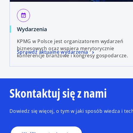
event_available
Wydarzenia
KPMG w Polsce jest organizatorem wydarzeń
biznesowych oraz wspiera merytorycznie
Sprawdź aktualne wydarzenia
konferencje branżowe i kongresy gospodarcze.
Skontaktuj się z nami
Dowiedz się więcej, o tym w jaki sposób wiedza i t