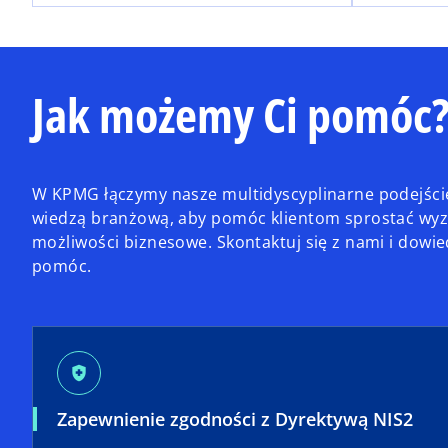
Jak możemy Ci pomóc
W KPMG łączymy nasze multidyscyplinarne podejście
wiedzą branżową, aby pomóc klientom sprostać wyz
możliwości biznesowe. Skontaktuj się z nami i dowie
pomóc.
health_and_safety
Zapewnienie zgodności z Dyrektywą NIS2