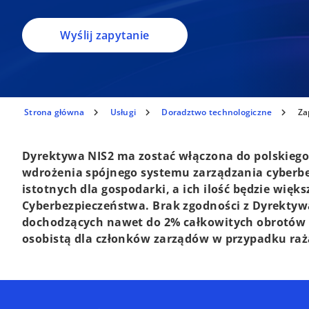
Wyślij zapytanie
Strona główna
Usługi
Doradztwo technologiczne
Za
Dyrektywa NIS2 ma zostać włączona do polskieg
wdrożenia spójnego systemu zarządzania cyberb
istotnych dla gospodarki, a ich ilość będzie wi
Cyberbezpieczeństwa. Brak zgodności z Dyrektyw
dochodzących nawet do 2% całkowitych obrotów
osobistą dla członków zarządów w przypadku raż