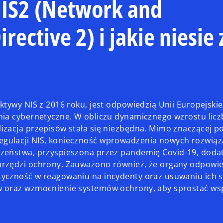
NIS2 (Network and
ective 2) i jakie niesie 
tywy NIS z 2016 roku, jest odpowiedzią Unii Europejskie
nia cybernetyczne. W obliczu dynamicznego wzrostu licz
izacja przepisów stała się niezbędna. Mimo znaczącej 
gulacji NIS, konieczność wprowadzenia nowych rozwiąz
czeństwa, przyspieszona przez pandemię Covid-19, dod
arzędzi ochrony. Zauważono również, że organy odpowie
yczność w reagowaniu na incydenty oraz usuwaniu ich 
ów oraz wzmocnienie systemów ochrony, aby sprostać w