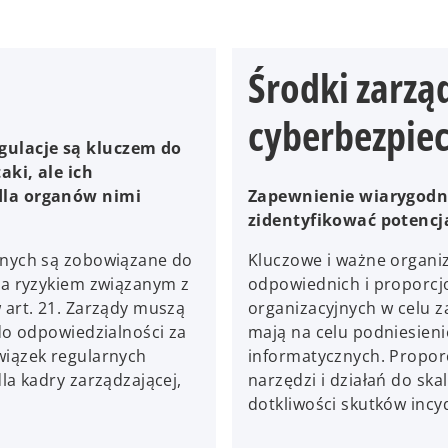
Środki zarzą
cyberbezpie
ulacje są kluczem do
ki, ale ich
dla organów nimi
Zapewnienie wiarygodne
zidentyfikować potencja
żnych są zobowiązane do
Kluczowe i ważne organi
ia ryzykiem związanym z
odpowiednich i proporcj
art. 21. Zarządy muszą
organizacyjnych w celu z
do odpowiedzialności za
mają na celu podniesien
iązek regularnych
informatycznych. Propor
a kadry zarządzającej,
narzędzi i działań do skal
dotkliwości skutków inc