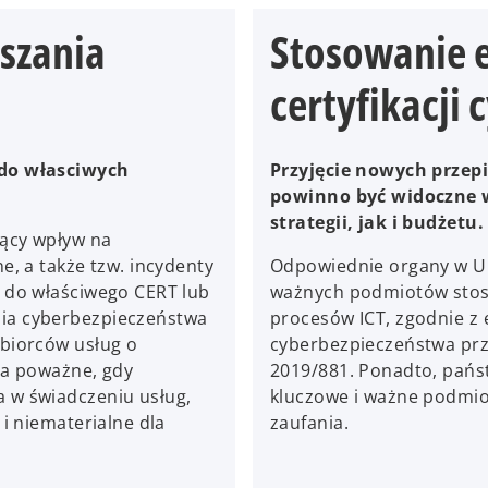
aszania
Stosowanie 
certyfikacji
 do własciwych
Przyjęcie nowych przep
powinno być widoczne 
strategii, jak i budżetu.
zący wpływ na
e, a także tzw. incydenty
Odpowiednie organy w Un
 do właściwego CERT lub
ważnych podmiotów stoso
ia cyberbezpieczeństwa
procesów ICT, zgodnie z 
biorców usług o
cyberbezpieczeństwa przy
za poważne, gdy
2019/881. Ponadto, pańs
 w świadczeniu usług,
kluczowe i ważne podmiot
i niematerialne dla
zaufania.