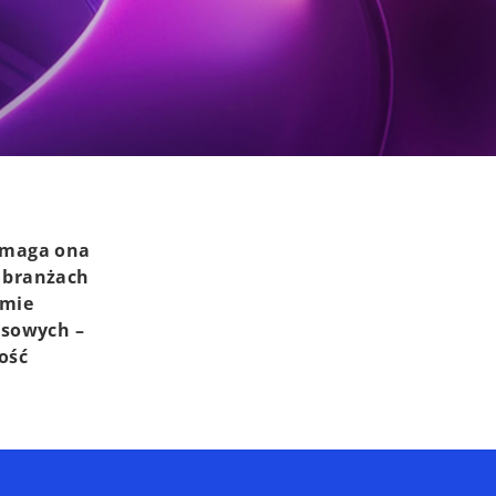
ymaga ona
 branżach
emie
nsowych –
ość