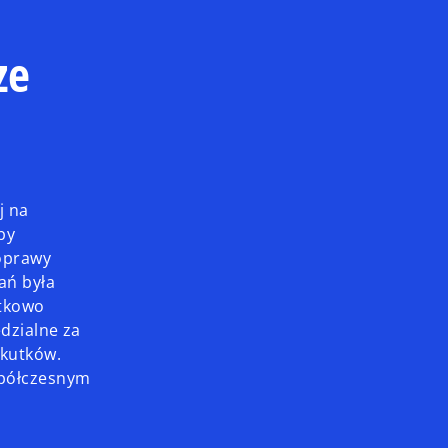
ze
j na
by
poprawy
ań była
atkowo
dzialne za
skutków.
spółczesnym