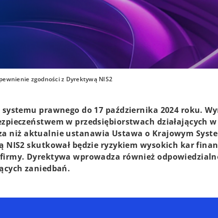
pewnienie zgodności z Dyrektywą NIS2
o systemu prawnego do 17 października 2024 roku. W
ezpieczeństwem w przedsiębiorstwach działających w
ększa niż aktualnie ustanawia Ustawa o Krajowym Syst
ą NIS2 skutkował będzie ryzykiem wysokich kar fina
 firmy. Dyrektywa wprowadza również odpowiedzialn
ących zaniedbań.