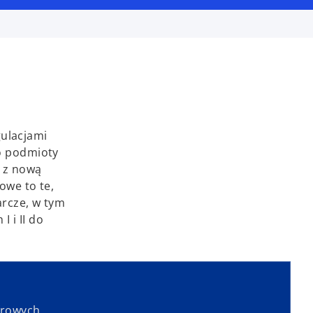
gulacjami
o podmioty
e z nową
owe to te,
rcze, w tym
 i II do
frowych