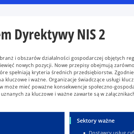
em Dyrektywy NIS 2
 branż i obszarów działalności gospodarczej objętych re
ziewięć nowych pozycji. Nowe przepisy obejmują zarówn
które spełniają kryteria średnich przedsiębiorstw. Zgodni
 na kluczowe i ważne. Organizacje świadczące usługi klucz
aków może mieć poważne konsekwencje społeczno-gospoda
uznanych za kluczowe i ważne zawarte są w załącznikach I
Sektory ważne
Dostawcy usług cy