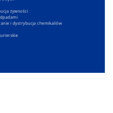
bucja żywności
odpadami
anie i dystrybucja chemikaliów
urierskie