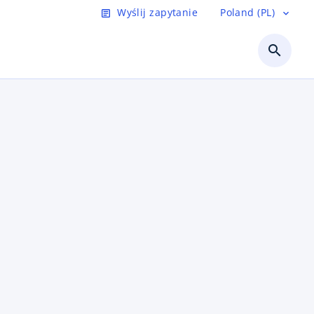
Wyślij zapytanie
Poland (PL)
article
expand_more
search