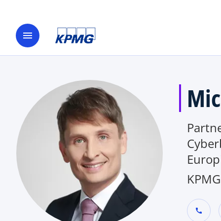
menu
Mic
Partne
Cyber
Europ
KPMG 
call