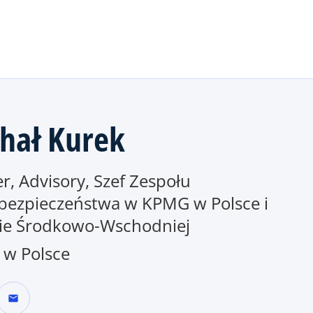
Skip to main content
hał Kurek
r, Advisory, Szef Zespołu
bezpieczeństwa w KPMG w Polsce i
ie Środkowo-Wschodniej
w Polsce
mail