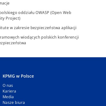
macje
 polskiego oddziału OWASP (Open Web
ity Project)
tute w zakresie bezpieczeństwa aplikacji
ramowych wiodących polskich konferencji
ezpieczeństwa
KPMG w Polsce
O nas
Kariera
Media
Nasze biura