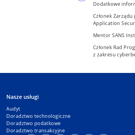
Dodatkowe infor
Członek Zarządu
Application Secur
Mentor SANS Insti
Członek Rad Prog
z zakresu cyberb
Nasze usługi
Audyt
Doradztwo technologiczne
Doradztwo podatkowe
Doradztwo transakcyjne