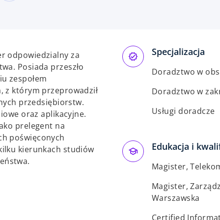
Specjalizacja
er odpowiedzialny za
twa. Posiada przeszło
Doradztwo w obsz
niu zespołem
, z którym przeprowadził
Doradztwo w zakr
znych przedsiębiorstw.
Usługi doradcze
ciowe oraz aplikacyjne.
jako prelegent na
ach poświęconych
Edukacja i kwali
ilku kierunkach studiów
eństwa.
Magister, Teleko
Magister, Zarządz
Warszawska
Certified Informa