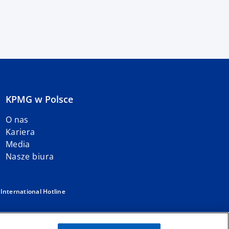
KPMG w Polsce
O nas
Kariera
Media
Nasze biura
w
International Hotline
ółek członkowskich stowarzyszonych z KPMG International Limited,