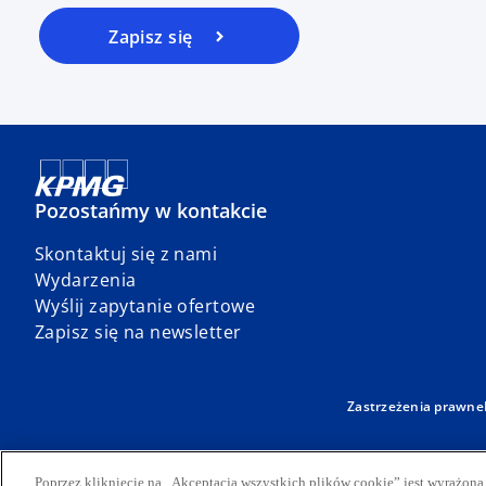
Zapisz się
Pozostańmy w kontakcie
Skontaktuj się z nami
Wydarzenia
Wyślij zapytanie ofertowe
Zapisz się na newsletter
Zastrzeżenia prawne
© 2026 KPMG Sp. z o.o., polska spółka z ograniczoną odpowiedzialnośc
prywatną spółką angielską z odpowiedzialnością ograniczoną do wyso
Poprzez kliknięcie na „Akceptacja wszystkich plików cookie” jest wyrażo