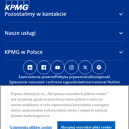
Pozostańmy w kontakcie
Nasze usługi
KPMG w Polsce
o
o
o
o
o
o
p
p
p
p
p
p
Zastrzeżenia prawne
e
e
Polityka prywatności
e
e
Dostępność
e
e
Zgłaszanie naruszeń i ochrona sygnalistów
International Hotline
n
n
n
n
n
n
s
s
s
s
s
s
Poprzez kliknięcie na „Akceptacja wszystkich plików cookie”
© 2026 KPMG Sp. z o.o., polska spółka z ograniczoną
i
i
i
i
i
i
odpowiedzialnością i członek globalnej organizacji KPMG składającej
jest wyrażona zgoda na przechowywanie plików cookie na
się z niezależnych spółek członkowskich stowarzyszonych z KPMG
n
n
n
n
n
n
swoim urządzeniu w celu usprawnienia korzystania z nawigacji
International Limited, prywatną spółką angielską z
strony, analizowania wykorzystania strony i wsparcia naszych
a
a
a
a
a
a
odpowiedzialnością ograniczoną do wysokości gwarancji. Wszelkie
działań marketingowych.
n
n
n
n
n
n
prawa zastrzeżone.
Więcej informacji na temat struktury globalnej organizacji KPMG
e
e
e
e
e
e
Ustawienia plików cookie
Akceptuj wszystkie pliki cookie