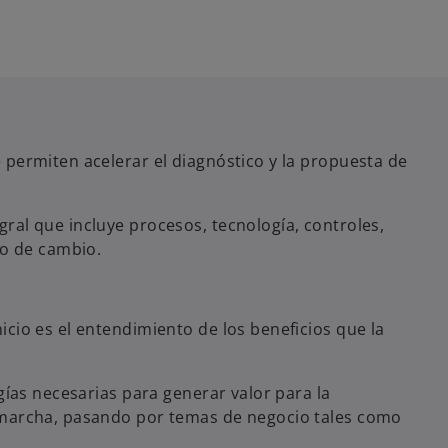
n
n
n
u
u
u
n
n
n
a
a
a
p
p
p
e
e
e
s
s
s
 permiten acelerar el diagnóstico y la propuesta de
t
t
t
a
a
a
ñ
ñ
ñ
ral que incluye procesos, tecnología, controles,
a
a
a
so de cambio.
n
n
n
u
u
u
e
e
e
cio es el entendimiento de los beneficios que la
v
v
v
a
a
a
gías necesarias para generar valor para la
n marcha, pasando por temas de negocio tales como