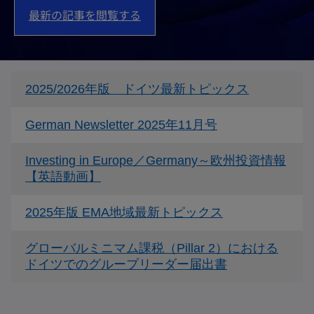
最新の記事を閲覧する
新
2025/2026年版 ドイツ最新トピックス
し
い
新
German Newsletter 2025年11月号
タ
し
ブ
い
Investing in Europe／Germany～欧州投資情報
で
タ
新
【英語動画】
開
ブ
し
く
で
い
新
2025年版 EMA地域最新トピックス
開
タ
し
く
ブ
い
グローバルミニマム課税（Pillar 2）における
で
タ
新
ドイツでのグループリーダー届出書
開
ブ
し
く
で
い
開
タ