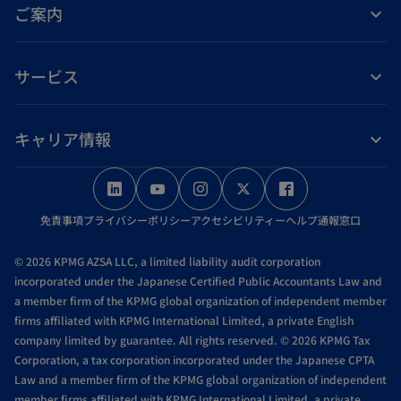
ご案内
サービス
キャリア情報
新
新
新
新
新
し
し
し
し
し
免責事項
プライバシーポリシー
アクセシビリティー
ヘルプ
通報窓口
い
い
い
い
い
タ
タ
タ
タ
タ
© 2026 KPMG AZSA LLC, a limited liability audit corporation
ブ
ブ
ブ
ブ
ブ
incorporated under the Japanese Certified Public Accountants Law and
a member firm of the KPMG global organization of independent member
で
で
で
で
で
firms affiliated with KPMG International Limited, a private English
開
開
開
開
開
company limited by guarantee. All rights reserved. © 2026 KPMG Tax
く
く
く
く
く
Corporation, a tax corporation incorporated under the Japanese CPTA
Law and a member firm of the KPMG global organization of independent
member firms affiliated with KPMG International Limited, a private