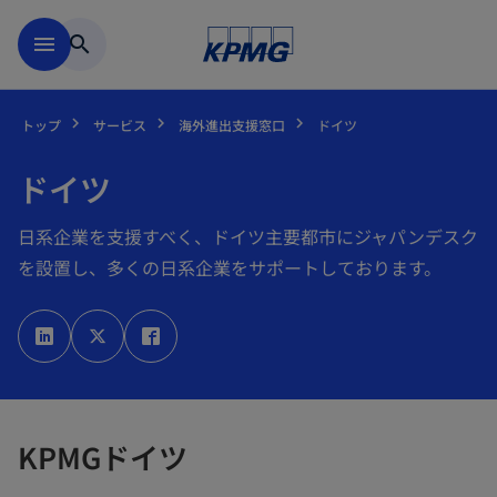
Skip to main content
menu
search
トップ
サービス
海外進出支援窓口
ドイツ
ドイツ
日系企業を支援すべく、ドイツ主要都市にジャパンデスク
を設置し、多くの日系企業をサポートしております。
新
新
新
し
し
し
い
い
い
タ
タ
タ
ブ
ブ
ブ
で
で
で
開
開
開
く
く
く
KPMGドイツ