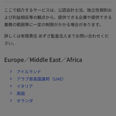
い
ここで紹介するサービスは、公認会計士法、独立性規則お
タ
よび利益相反等の観点から、提供できる企業や提供できる
ブ
業務の範囲等に一定の制限がかかる場合があります。
で
開
詳しくは有限責任 あずさ監査法人までお問い合わせくだ
く
さい。
Europe／Middle East／Africa
アイルランド
アラブ⾸⻑国連邦（UAE）
イタリア
英国
オランダ