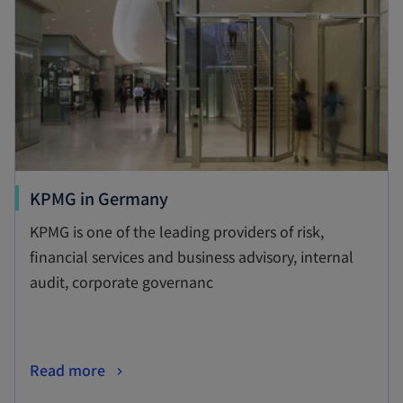
新
KPMG in Germany
し
KPMG is one of the leading providers of risk,
い
financial services and business advisory, internal
タ
audit, corporate governanc
ブ
で
開
新
Read more
く
し