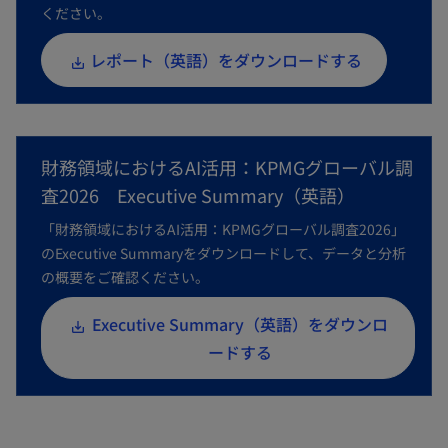
ください。
新
レポート（英語）をダウンロードする
し
い
タ
財務領域におけるAI活用：KPMGグローバル調
ブ
査2026 Executive Summary（英語）
で
開
「財務領域におけるAI活用：KPMGグローバル調査2026」
のExecutive Summaryをダウンロードして、データと分析
く
の概要をご確認ください。
新
Executive Summary（英語）をダウンロ
し
ードする
い
タ
ブ