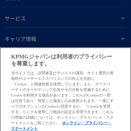
サービス
キャリア情報
新
新
新
新
新
KPMGジャパンは利用者のプライバシー
し
し
し
し
し
を尊重します。
免責事項
プライバシーポリシー
アクセシビリティー
ヘルプ
通報窓口
い
い
い
い
い
当サイトでは、訪問者及びデバイスの識別、サイト運営の有
タ
タ
タ
タ
タ
© 2026 KPMG AZSA LLC, a limited liability audit corporation
効性やユーザーエクスペリエンスの向上を目的に
ブ
ブ
ブ
ブ
ブ
「Cookie」と関連技術を使用しています。また、サードパ
incorporated under the Japanese Certified Public Accountants Law and
ーティのターゲティング広告やその分析を実施するために
a member firm of the KPMG global organization of independent member
で
で
で
で
で
Cookieを利用する場合があります。これらのCookieの一部
firms affiliated with KPMG International Limited, a private English
開
開
開
開
開
は任意であり、同意した場合にのみ使用されます。一度にす
company limited by guarantee. All rights reserved. © 2026 KPMG Tax
べてのオプションのCookieに同意するか、「Cookieを管理
く
く
く
く
く
Corporation, a tax corporation incorporated under the Japanese CPTA
する」リンクを使用して独自の設定を管理できます。これら
Law and a member firm of the KPMG global organization of independent
の用途の詳細については、オンライン・プライバシー・ステ
ートメントをご覧ください。
オンライン・プライバシー・
member firms affiliated with KPMG International Limited, a private
ステートメント
English company limited by guarantee. All rights reserved.