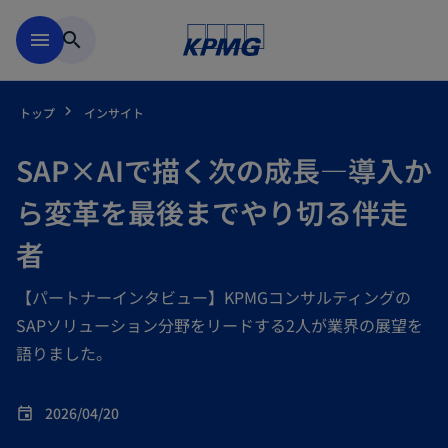
Skip to main content
menu
search
トップ
インサイト
SAP×AIで描く次の成長―導入か
ら変革を最後までやり切る伴走
者
【パートナーインタビュー】KPMGコンサルティングの
SAPソリューション分野をリードする2人が業界の展望を
語りました。
2026/04/20
event