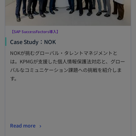
く
【SAP SuccessFactors導入】
新
Case Study：NOK
し
NOKが挑むグローバル・タレントマネジメントと
い
は。KPMGが支援した個人情報保護法対応と、グロー
タ
バルなコミュニケーション課題への挑戦を紹介しま
ブ
す。
で
開
く
新
Read more
し