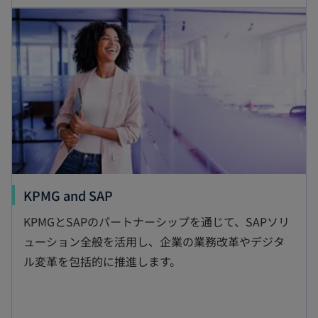
新しいタブで開く
い
タ
ブ
で
開
く
新
KPMG and SAP
し
KPMGとSAPのパートナーシップを通じて、SAPソリ
い
ューション全般を活用し、企業の業務改革やデジタ
タ
ル変革を包括的に推進します。
ブ
で
開