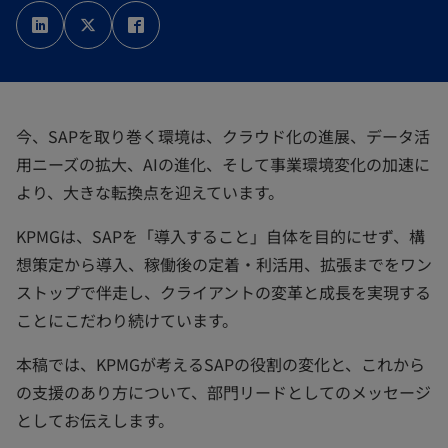
新
新
新
し
し
し
い
い
い
タ
タ
タ
ブ
ブ
ブ
で
で
で
開
開
開
く
く
く
今、SAPを取り巻く環境は、クラウド化の進展、データ活
用ニーズの拡大、AIの進化、そして事業環境変化の加速に
より、大きな転換点を迎えています。
KPMGは、SAPを「導入すること」自体を目的にせず、構
想策定から導入、稼働後の定着・利活用、拡張までをワン
ストップで伴走し、クライアントの変革と成長を実現する
ことにこだわり続けています。
本稿では、KPMGが考えるSAPの役割の変化と、これから
の支援のあり方について、部門リードとしてのメッセージ
としてお伝えします。