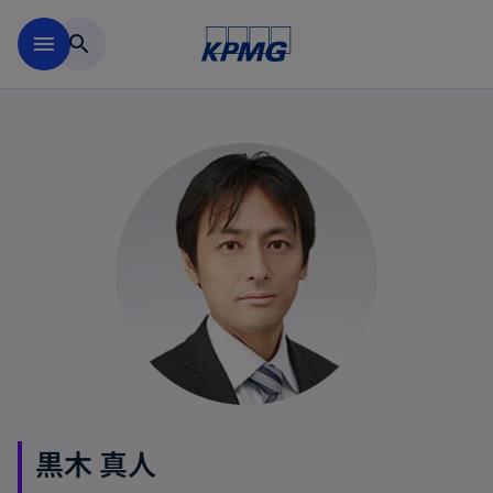
Skip to main content
menu
search
黒木 真人