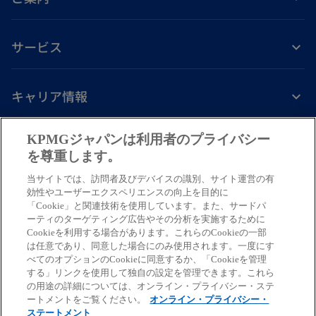
サービス
キャリア情報
新
新
新
新
新
KPMGジャパンは利用者のプライバシー
し
し
し
し
し
を尊重します。
免責事項
プライバシーポリシー
アクセシビリティー
ヘルプ
通報窓口
い
い
い
い
い
当サイトでは、訪問者及びデバイスの識別、サイト運営の有
タ
タ
タ
タ
タ
© 2026 KPMG AZSA LLC, a limited liability audit corporation
効性やユーザーエクスペリエンスの向上を目的に
ブ
ブ
ブ
ブ
ブ
「Cookie」と関連技術を使用しています。また、サードパ
incorporated under the Japanese Certified Public Accountants Law and
ーティのターゲティング広告やその分析を実施するために
a member firm of the KPMG global organization of independent member
で
で
で
で
で
Cookieを利用する場合があります。これらのCookieの一部
firms affiliated with KPMG International Limited, a private English
開
開
開
開
開
は任意であり、同意した場合にのみ使用されます。一度にす
company limited by guarantee. All rights reserved. © 2026 KPMG Tax
べてのオプションのCookieに同意するか、「Cookieを管理
く
く
く
く
く
Corporation, a tax corporation incorporated under the Japanese CPTA
する」リンクを使用して独自の設定を管理できます。これら
Law and a member firm of the KPMG global organization of independent
の用途の詳細については、オンライン・プライバシー・ステ
ートメントをご覧ください。
オンライン・プライバシー・
member firms affiliated with KPMG International Limited, a private
ステートメント