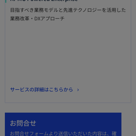
し
目指すべき業務モデルと先進テクノロジーを活用した
い
業務改革・DXアプローチ
タ
ブ
で
開
く
新
サービスの詳細はこちらから
し
い
タ
お問合せ
ブ
で
お問合せフォームより送信いただいた内容は、確