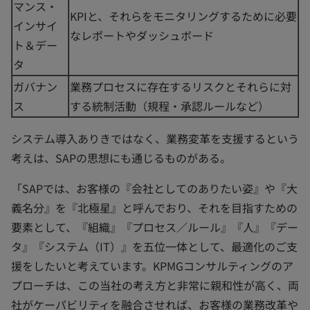
マンス・
KPIと、それらをモニタリングするために必要
インサイ
なレポートやダッシュボード
ト＆デー
タ
ガバナン
業務プロセスに存在するリスクとそれらに対
ス
する統制活動（規程・承認ルールなど）
システム導入ありきではなく、業務変革を支援するという
考えは、SAPの思想にも通じるものがある。
「SAPでは、お客様の『会社としてのありたい姿』や『大
義名分』を『北極星』と呼んでおり、それを目指すための
要素として、『組織』『プロセス／ルール』『人』『デー
タ』『システム（IT）』を五位一体として、最適化のご支
援をしたいと考えています。KPMGコンサルティングのア
プローチは、この当社の考え方と非常に親和性が高く、両
社がケーパビリティを融合させれば、お客様の業務改革や