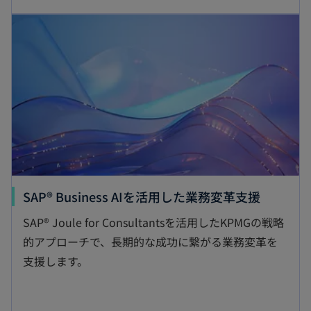
し
新しいタブで開く
い
タ
ブ
で
開
く
新
SAP® Business AIを活用した業務変革支援
し
SAP® Joule for Consultantsを活用したKPMGの戦略
い
的アプローチで、長期的な成功に繋がる業務変革を
タ
支援します。
ブ
で