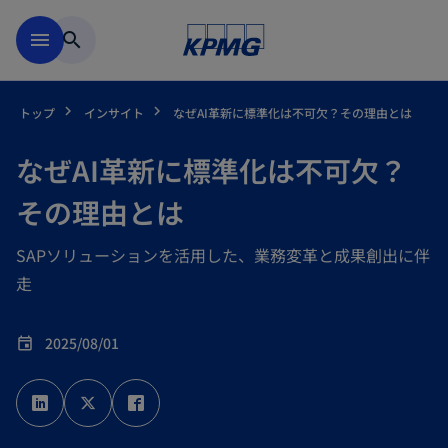
Skip to main content
menu
search
トップ
インサイト
なぜAI革新に標準化は不可欠？その理由とは
なぜAI革新に標準化は不可欠？
その理由とは
SAPソリューションを活用した、業務変革と成果創出に伴
走
2025/08/01
event
新
新
新
し
し
し
い
い
い
タ
タ
タ
ブ
ブ
ブ
で
で
で