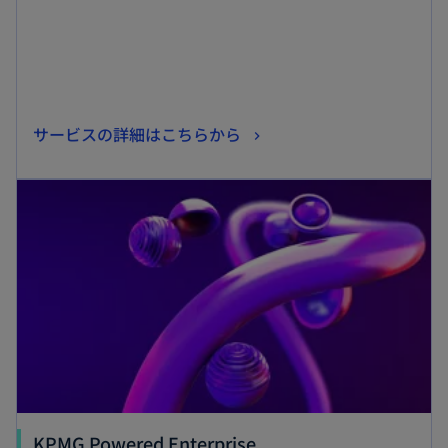
開
く
新
サービスの詳細はこちらから
し
新しいタブで開く
い
タ
ブ
で
開
く
新
KPMG Powered Enterprise