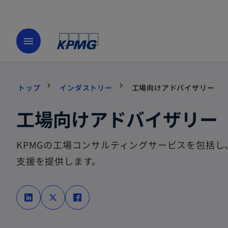
menu
トップ
インダストリー
工場向けアドバイザリー
工場向けアドバイザリー
KPMGの工場コンサルティングサービスを包括
支援を提供します。
新
新
新
し
し
し
い
い
い