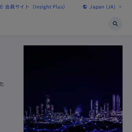
会員サイト（Insight Plus）
Japan (JA)
gin
public
expand_more
新
し
search
い
タ
ブ
で
開
く
た