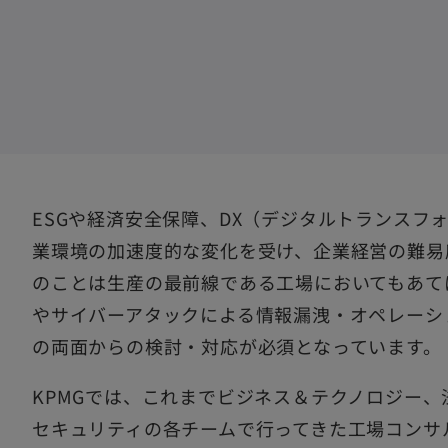
タ
タ
タ
ブ
ブ
ブ
で
で
で
開
開
開
く
く
く
ESGや経済安全保障、DX（デジタルトランスフ
業環境の加速度的な変化を受け、企業経営の難易
のことは生産の最前線である工場においてもあて
やサイバーアタックによる情報漏洩・オペレーシ
の両面からの検討・対応が必須となっています。
KPMGでは、これまでビジネス＆テクノロジー
セキュリティの各チームで行ってきた工場コンサ