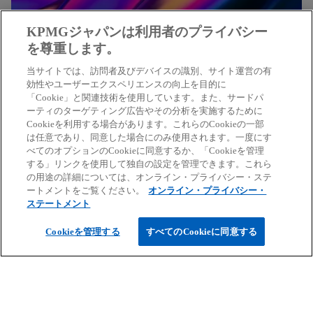
KPMGジャパンは利用者のプライバシー
を尊重します。
KPMGコンサルティング
当サイトでは、訪問者及びデバイスの識別、サイト運営の有
効性やユーザーエクスペリエンスの向上を目的に
「Cookie」と関連技術を使用しています。また、サードパ
戦略策定、組織・人事マネジメント、デジタルト
ーティのターゲティング広告やその分析を実施するために
ランスフォーメーション、ガバナンス、リスクマ
Cookieを利用する場合があります。これらのCookieの一部
ネジメントなどの専門知識と豊富な経験から、幅
は任意であり、同意した場合にのみ使用されます。一度にす
べてのオプションのCookieに同意するか、「Cookieを管理
広いコンサルティングサービスを提供していま
する」リンクを使用して独自の設定を管理できます。これら
す。
の用途の詳細については、オンライン・プライバシー・ステ
ートメントをご覧ください。
オンライン・プライバシー・
ステートメント
新
KPMGコンサルティングの詳細はこちらか
Cookieを管理する
すべてのCookieに同意する
し
ら
い
タ
ブ