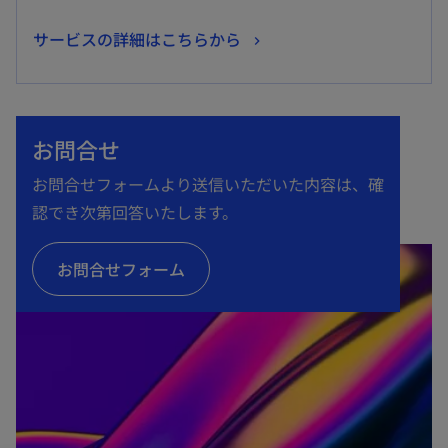
新
サービスの詳細はこちらから
し
い
タ
お問合せ
ブ
で
お問合せフォームより送信いただいた内容は、確
開
認でき次第回答いたします。
く
お問合せフォーム