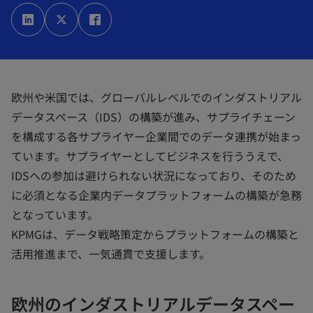
新
新
新
し
し
し
い
い
い
タ
タ
タ
ブ
ブ
ブ
で
で
で
開
開
開
く
く
く
欧州や米国では、グローバルレベルでのインダストリアル
データスペース（IDS）の構築が進み、サプライチェーン
を構成する各サプライヤー企業間でのデータ連携が始まっ
ています。サプライヤーとしてビジネスを行ううえで、
IDSへの参加は避けられない状況になっており、そのため
に必須となる企業内データプラットフォームの構築が急務
となっています。
KPMGは、データ戦略策定からプラットフォームの構築と
活用推進まで、一気通貫で支援します。
欧州のインダストリアルデータスペー