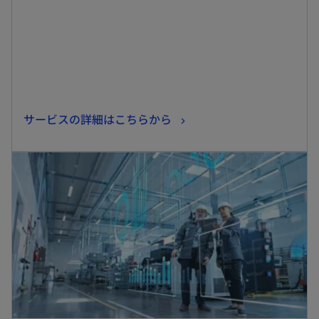
で
開
く
新
サービスの詳細はこちらから
し
新しいタブで開く
い
タ
ブ
で
開
く