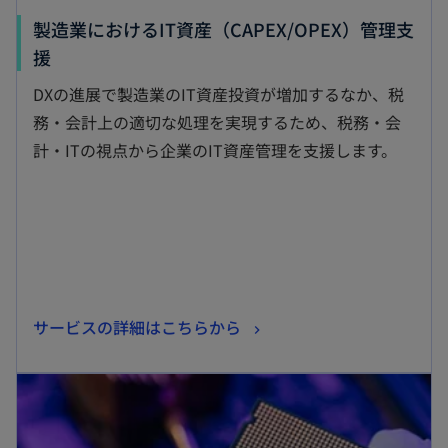
製造業におけるIT資産（CAPEX/OPEX）管理支
新
援
し
DXの進展で製造業のIT資産投資が増加するなか、税
い
務・会計上の適切な処理を実現するため、税務・会
タ
計・ITの視点から企業のIT資産管理を支援します。
ブ
で
開
く
新
サービスの詳細はこちらから
し
新しいタブで開く
い
タ
ブ