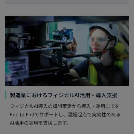
い
タ
新しいタブで開く
ブ
で
開
く
新
製造業におけるフィジカルAI活用・導入支援
し
フィジカルAI導入の構想策定から導入・運用までを
い
End to Endでサポートし、現場起点で実効性のある
タ
AI活用の実現を支援します。
ブ