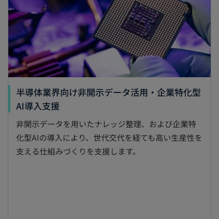
で
開
く
半導体業界向け非開示データ活用・企業特化型
新
AI導入支援
し
非開示データを用いたナレッジ整理、および企業特
い
化型AIの導入により、世代交代を経ても高い生産性を
タ
支える仕組みづくりを支援します。
ブ
で
開
く