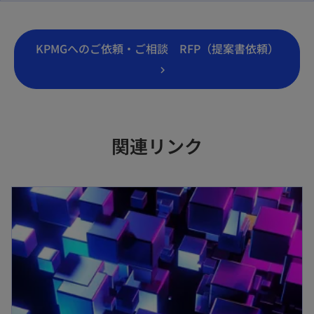
タ
ブ
KPMGへのご依頼・ご相談 RFP（提案書依頼）
で
開
く
関連リンク
新しいタブで開く