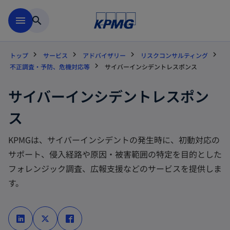
Skip to main content
menu
search
トップ
サービス
アドバイザリー
リスクコンサルティング
不正調査・予防、危機対応等
サイバーインシデントレスポンス
サイバーインシデントレスポン
ス
KPMGは、サイバーインシデントの発生時に、初動対応の
サポート、侵入経路や原因・被害範囲の特定を目的とした
フォレンジック調査、広報支援などのサービスを提供しま
す。
新
新
新
し
し
し
い
い
い
タ
タ
タ