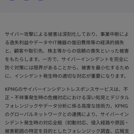
ブ
ブ
ブ
で
で
で
開
開
開
く
く
く
サイバー攻撃による被害は深刻化しており、事業中断によ
る逸失利益やデータやIT機器の復旧費用等の経済的損失
と、顧客や取引先、株主等からの信頼の喪失といった被害
をもたらします。一方で、サイバーインシデントを完全に
防ぐ対策には限界があることから、被害を最小化するため
に、インシデント発生時の適切な対応が重要になります。
KPMGのサイバーインシデントレスポンスサービスは、不
正・不祥事発生時の危機対応における深い知見とデジタル
フォレンジックやデータ分析に係る高度な技術力、KPMG
のグローバルネットワークとの連携により、サイバーイン
シデント発生時の対応全般（初動対応、侵入経路や原因・
被害範囲の特定を目的としたフォレンジック調査、広報支