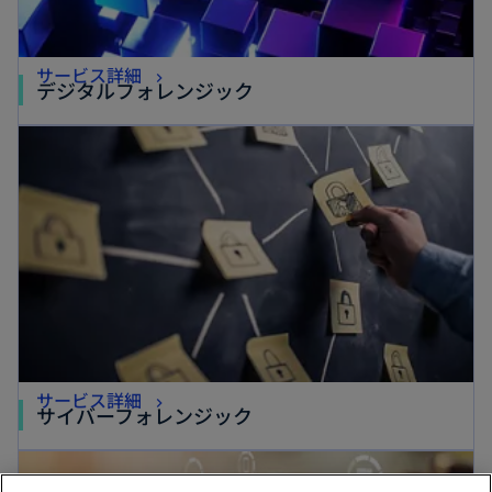
新
サービス詳細
新
デジタルフォレンジック
し
し
新しいタブで開く
い
い
タ
タ
ブ
ブ
で
で
開
開
く
く
新
サービス詳細
新
サイバーフォレンジック
し
し
新しいタブで開く
い
い
タ