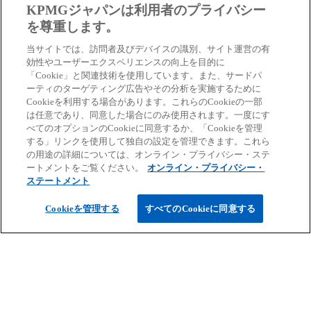
タ
KPMGジャパンは利用者のプライバシー
ブ
ブ
を尊重します。
で
で
当サイトでは、訪問者及びデバイスの識別、サイト運営の有
開
効性やユーザーエクスペリエンスの向上を目的に
開
く
「Cookie」と関連技術を使用しています。また、サードパ
く
ーティのターゲティング広告やその分析を実施するために
Cookieを利用する場合があります。これらのCookieの一部
は任意であり、同意した場合にのみ使用されます。一度にす
べてのオプションのCookieに同意するか、「Cookieを管理
する」リンクを使用して独自の設定を管理できます。これら
新
サービス詳細
新
情報漏えい調査
の用途の詳細については、オンライン・プライバシー・ステ
し
ートメントをご覧ください。
オンライン・プライバシー・
し
新しいタブで開く
ステートメント
い
い
タ
Cookieを管理する
すべてのCookieに同意する
タ
ブ
ブ
で
で
開
開
く
く