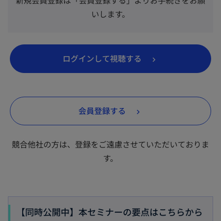
新規会員登録は「会員登録する」よりお手続きをお願
いします。
新
ログインして視聴する
し
い
タ
新
会員登録する
ブ
し
で
い
開
競合他社の方は、登録をご遠慮させていただいておりま
タ
く
す。
ブ
で
開
く
【同時公開中】本セミナーの要点はこちらから