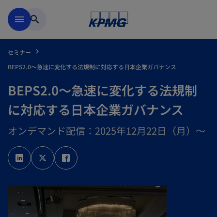
Skip to main content
menu
search
セミナー
BEPS2.0～急速に変化する法規制に対応する日本企業ガバナンス
BEPS2.0～急速に変化する法規制
に対応する日本企業ガバナンス
オンデマンド配信：2025年12月22日（月）～
新
新
新
し
し
し
い
い
い
タ
タ
タ
ブ
ブ
ブ
で
で
で
開
開
開
く
く
く