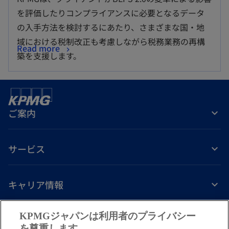
を評価したりコンプライアンスに必要となるデータ
の入手方法を検討するにあたり、さまざまな国・地
域における税制改正も考慮しながら税務業務の再構
Read more
築を支援します。
ご案内
サービス
キャリア情報
新
新
新
新
新
KPMGジャパンは利用者のプライバシー
し
し
し
し
し
を尊重します。