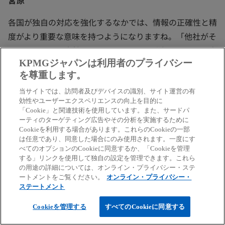
宮原
各国が独自の対応を強化するなかでは、情報の正確性と精
度がより重要な意味を持つようになりますね。「他社がそ
うしているから自社もそうする」という発想ではなく、自
KPMGジャパンは利用者のプライバシー
社の状況や拠点数の違いも含めて詳細に分析した上での判
を尊重します。
断が求められるようになるでしょう。このような環境変化
に対して、日本企業はどのように対応すべきでしょうか。
当サイトでは、訪問者及びデバイスの識別、サイト運営の有
効性やユーザーエクスペリエンスの向上を目的に
「Cookie」と関連技術を使用しています。また、サードパ
ーティのターゲティング広告やその分析を実施するために
Cookieを利用する場合があります。これらのCookieの一部
吉村氏
は任意であり、同意した場合にのみ使用されます。一度にす
べてのオプションのCookieに同意するか、「Cookieを管理
トランプ大統領の動きからもわかるように、メキシコやカ
する」リンクを使用して独自の設定を管理できます。これら
の用途の詳細については、オンライン・プライバシー・ステ
ナダに拠点があった場合に突如として規制の標的にされ
ートメントをご覧ください。
オンライン・プライバシー・
る、そんなリスキーな時代に突入しています。サプライチ
ステートメント
ェーンの構成によってリスクの内容や程度が大きく異なる
Cookieを管理する
すべてのCookieに同意する
など、各社の状況はそれぞれに異なりますので、他社の動