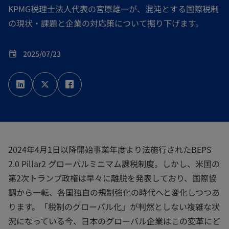
KPMG税理士法人代表の宮原雄一が、混沌とする国際税制
の現状・課題と企業の対応策について掘り下げます。
2025/07/23
event
新
新
新
し
し
し
い
い
い
タ
タ
タ
ブ
ブ
ブ
で
で
で
開
開
開
く
く
く
2024年4月1日以降開始事業年度より法施行されたBEPS
2.0 Pillar2 グローバルミニマム課税制度。しかし、米国の
第2次トランプ政権は早々に離脱を発表しており、国際協
調から一転、各国独自の規制強化の時代へと変化しつつあ
ります。「税制のグローバル化」が判然としない複雑な状
況になっている今、日本のグローバル企業はこの変革にど