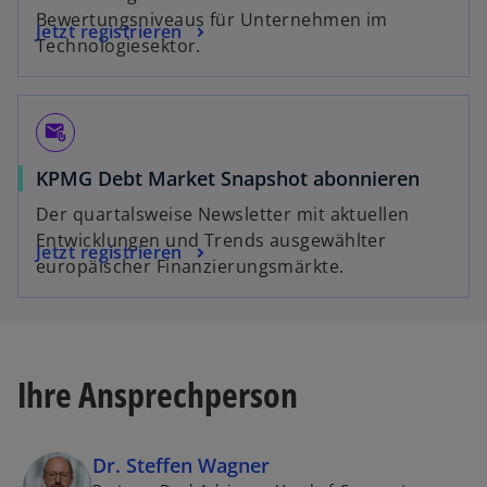
Bewertungsniveaus für Unternehmen im
Jetzt registrieren
Technologiesektor.
attach_email
KPMG Debt Market Snapshot abonnieren
Der quartalsweise Newsletter mit aktuellen
Entwicklungen und Trends ausgewählter
Jetzt registrieren
europäischer Finanzierungsmärkte.
Ihre Ansprechperson
Dr. Steffen Wagner