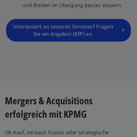
n
und Risiken im Übergang besser steuern.
R
e
g
Interessiert an unseren Services? Fragen
is
Sie ein Angebot (RfP) an.
t
e
r
k
a
r
t
e
Mergers & Acquisitions
g
e
erfolgreich mit KPMG
ö
ff
n
Ob Kauf, Verkauf, Fusion oder strategische
e