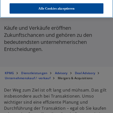
Mergers & Acquisitions
Alle Cookies akzeptieren
Käufe und Verkäufe eröffnen
Zukunftschancen und gehören zu den
bedeutendsten unternehmerischen
Entscheidungen.
KPMG
Dienstleistungen
Advisory
Deal Advisory
Unternehmenskauf / -verkauf
Mergers & Acquisitions
Der Weg zum Ziel ist oft lang und mühsam. Das gilt
insbesondere auch bei Transaktionen. Umso
wichtiger sind eine effiziente Planung und
Durchführung der Transaktion – egal ob Sie kaufen