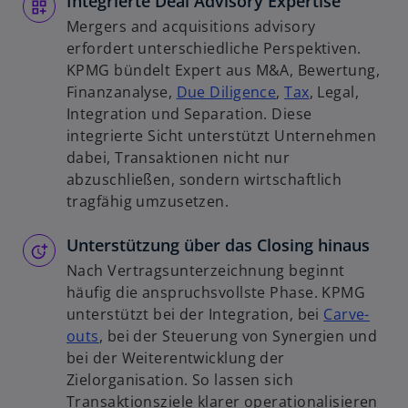
Integrierte Deal Advisory Expertise
Mergers and acquisitions advisory
erfordert unterschiedliche Perspektiven.
KPMG bündelt Expert aus M&A, Bewertung,
Finanzanalyse,
Due Diligence
,
Tax
, Legal,
Integration und Separation. Diese
w
integrierte Sicht unterstützt Unternehmen
ir
dabei, Transaktionen nicht nur
d
abzuschließen, sondern wirtschaftlich
i
tragfähig umzusetzen.
n
e
Unterstützung über das Closing hinaus
i
n
Nach Vertragsunterzeichnung beginnt
e
häufig die anspruchsvollste Phase. KPMG
r
unterstützt bei der Integration, bei
Carve-
n
outs
, bei der Steuerung von Synergien und
e
bei der Weiterentwicklung der
u
Zielorganisation. So lassen sich
e
Transaktionsziele klarer operationalisieren