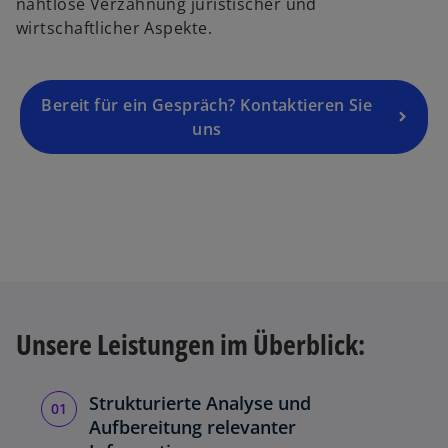
nahtlose Verzahnung juristischer und
e
wirtschaftlicher Aspekte.
n
R
e
g
Bereit für ein Gespräch? Kontaktieren Sie
is
uns
t
e
r
k
a
r
t
e
Unsere Leistungen im Überblick:
g
e
ö
Strukturierte Analyse und
ff
Aufbereitung relevanter
n