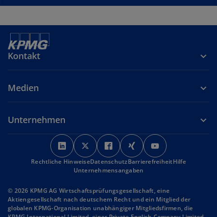
Kontakt
Medien
Unternehmen
w
w
w
w
w
i
i
i
i
i
Rechtliche Hinweise
r
Datenschutz
r
r
Barrierefreiheit
r
r
Hilfe
Unternehmensangaben
d
d
d
d
d
i
i
i
i
i
© 2026 KPMG AG Wirtschaftsprüfungsgesellschaft, eine
n
n
n
n
n
Aktiengesellschaft nach deutschem Recht und ein Mitglied der
globalen KPMG-Organisation unabhängiger Mitgliedsfirmen, die
e
e
e
e
e
KPMG International Limited, einer Private English Company Limited