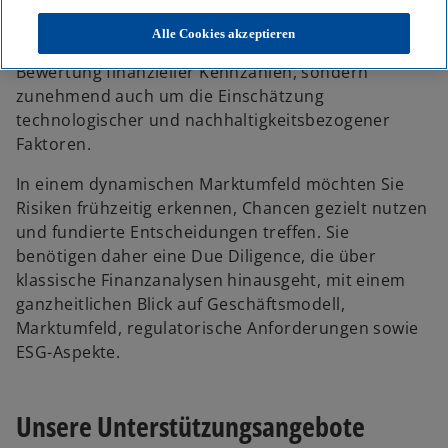
Entscheidung wie dem Erwerb oder Verkauf eines
Unternehmens, einer Geschäftseinheit oder eines
Alle Cookies akzeptieren
Portfolios. Dabei geht es Ihnen nicht nur um die
Bewertung finanzieller Kennzahlen, sondern
zunehmend auch um die Einschätzung
technologischer und nachhaltigkeitsbezogener
Faktoren.
In einem dynamischen Marktumfeld möchten Sie
Risiken frühzeitig erkennen, Chancen gezielt nutzen
und fundierte Entscheidungen treffen. Sie
benötigen daher eine Due Diligence, die über
klassische Finanzanalysen hinausgeht, mit einem
ganzheitlichen Blick auf Geschäftsmodell,
Marktumfeld, regulatorische Anforderungen sowie
ESG-Aspekte.
Unsere Unterstützungsangebote