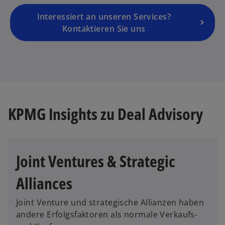
e
g
Interessiert an unseren Services?
is
Kontaktieren Sie uns
t
e
r
k
a
r
KPMG Insights zu Deal Advisory
t
e
g
e
Joint Ventures & Strategic
ö
ff
Alliances
n
e
Joint Venture und strategische Allianzen haben
t
andere Erfolgsfaktoren als normale Verkaufs-