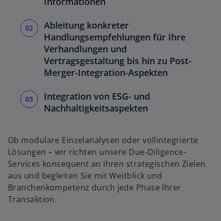
Informationen
e
t
Ableitung konkreter
w
Handlungsempfehlungen für Ihre
ir
Verhandlungen und
d
Vertragsgestaltung bis hin zu Post-
i
Merger-Integration-Aspekten
n
e
Integration von ESG- und
i
Nachhaltigkeitsaspekten
n
e
Ob modulare Einzelanalysen oder vollintegrierte
r
Lösungen – wir richten unsere Due-Diligence-
n
Services konsequent an Ihren strategischen Zielen
e
aus und begleiten Sie mit Weitblick und
u
Branchenkompetenz durch jede Phase Ihrer
e
Transaktion.
n
R