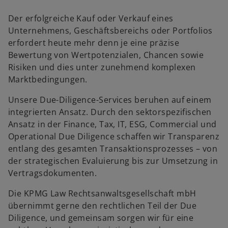
Der erfolgreiche Kauf oder Verkauf eines
Unternehmens, Geschäftsbereichs oder Portfolios
erfordert heute mehr denn je eine präzise
Bewertung von Wertpotenzialen, Chancen sowie
Risiken und dies unter zunehmend komplexen
w
Marktbedingungen.
ir
d
Unsere Due-Diligence-Services beruhen auf einem
i
integrierten Ansatz. Durch den sektorspezifischen
n
Ansatz in der Finance, Tax, IT, ESG, Commercial und
e
Operational Due Diligence schaffen wir Transparenz
i
entlang des gesamten Transaktionsprozesses – von
n
der strategischen Evaluierung bis zur Umsetzung in
e
Vertragsdokumenten.
r
Die KPMG Law Rechtsanwaltsgesellschaft mbH
n
übernimmt gerne den rechtlichen Teil der Due
e
Diligence, und gemeinsam sorgen wir für eine
u