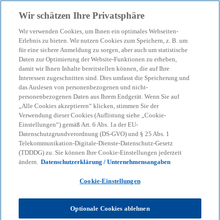
Zurück zur Inhaltsseite
Wir schätzen Ihre Privatsphäre
menu
search
Wir verwenden Cookies, um Ihnen ein optimales Webseiten-
Erlebnis zu bieten. Wir nutzen Cookies zum Speichern, z. B. um
Due Diligence - Klarheit in
für eine sichere Anmeldung zu sorgen, aber auch um statistische
Daten zur Optimierung der Website-Funktionen zu erheben,
damit wir Ihnen Inhalte bereitstellen können, die auf Ihre
komplexen Transaktionen
Interessen zugeschnitten sind. Dies umfasst die Speicherung und
das Auslesen von personenbezogenen und nicht-
personenbezogenen Daten aus Ihrem Endgerät. Wenn Sie auf
Integrierte Due-Diligence-Ansätze ermöglichen
„Alle Cookies akzeptieren“ klicken, stimmen Sie der
klare Entscheidungen und tragen zur nachhaltigen
Verwendung dieser Cookies (Auflistung siehe „Cookie-
Einstellungen“) gemäß Art. 6 Abs. 1a der EU-
Wertschöpfung bei.
Datenschutzgrundverordnung (DS-GVO) und § 25 Abs. 1
Telekommunikation-Digitale-Dienste-Datenschutz-Gesetz
(TDDDG) zu. Sie können Ihre Cookie-Einstellungen jederzeit
KPMG
Dienstleistungen
Advisory
Deal Advisory
ändern.
Datenschutzerklärung / Unternehmensangaben
Unternehmenskauf / -verkauf
Due Diligence - Klarheit in komplexen Transaktionen
Cookie-Einstellungen
Sie stehen vor einer wichtigen strategischen
Optionale Cookies ablehnen