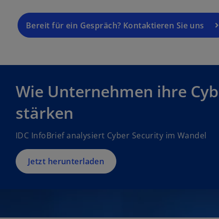
n
e
Bereit für ein Gespräch? Kontaktieren Sie uns
i
n
e
r
n
Wie Unternehmen ihre Cybe
e
u
stärken
e
n
IDC InfoBrief analysiert Cyber Security im Wandel
R
e
g
Jetzt herunterladen
is
t
e
r