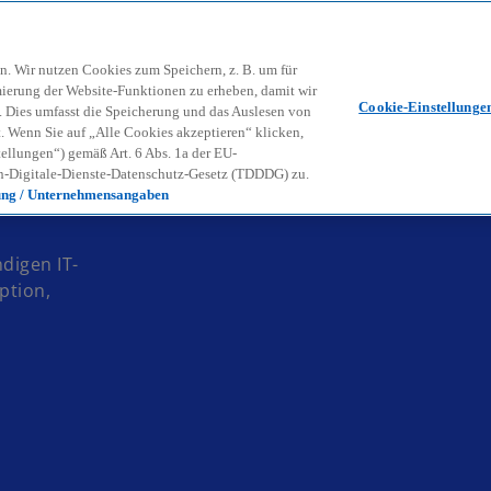
Zurück zur Inhaltsseite
Kon
contact_mail
n. Wir nutzen Cookies zum Speichern, z. B. um für
mierung der Website-Funktionen zu erheben, damit wir
Cookie-Einstellunge
nd. Dies umfasst die Speicherung und das Auslesen von
Wenn Sie auf „Alle Cookies akzeptieren“ klicken,
ellungen“) gemäß Art. 6 Abs. 1a der EU-
-Digitale-Dienste-Datenschutz-Gesetz (TDDDG) zu.
ung / Unternehmensangaben
digen IT-
ption,