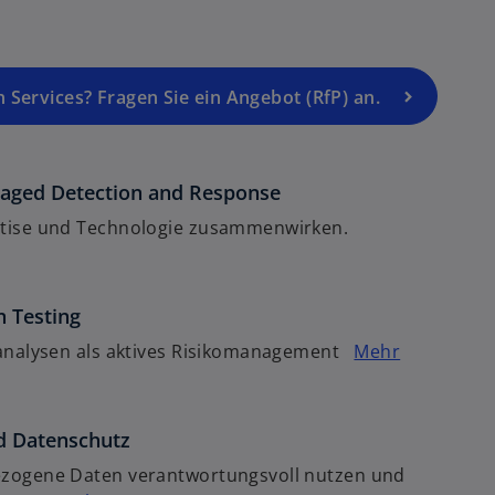
ö
n
e
f
R
ö
f
e
f
n
g
f
n Services? Fragen Sie ein Angebot (RfP) an.
e
is
n
t
t
e
e
t
ged Detection and Response
r
k
tise und Technologie zusammenwirken.
a
r
t
n Testing
e
sanalysen als aktives Risikomanagement
Mehr
g
e
ö
d Datenschutz
ff
n
zogene Daten verantwortungsvoll nutzen und
e