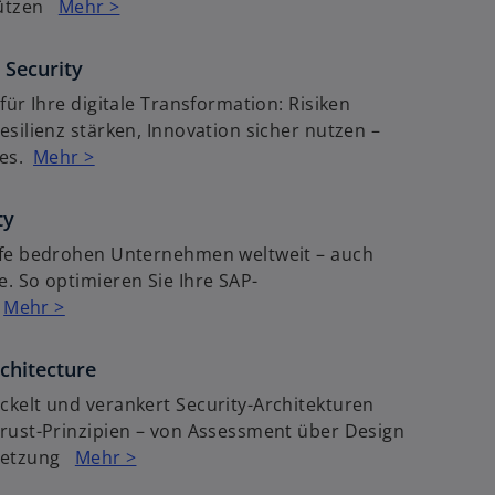
chützen
Mehr >
t
 Security
für Ihre digitale Transformation: Risiken
esilienz stärken, Innovation sicher nutzen –
ses.
Mehr >
ty
ffe bedrohen Unternehmen weltweit – auch
. So optimieren Sie Ihre SAP-
.
Mehr >
rchitecture
kelt und verankert Security-Architekturen
rust-Prinzipien – von Assessment über Design
msetzung
Mehr >