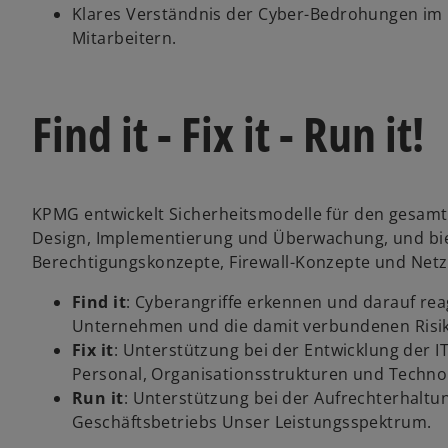
Klares Verständnis der Cyber-Bedrohungen i
Mitarbeitern.
Find it - Fix it - Run it!
KPMG entwickelt Sicherheitsmodelle für den gesamte
Design, Implementierung und Überwachung, und biet
Berechtigungskonzepte, Firewall-Konzepte und Netz
Find it
: Cyberangriffe erkennen und darauf rea
Unternehmen und die damit verbundenen Risik
Fix it
: Unterstützung bei der Entwicklung der I
w
Personal, Organisationsstrukturen und Techno
ir
Run it
: Unterstützung bei der Aufrechterhaltu
d
Geschäftsbetriebs Unser Leistungsspektrum.
i