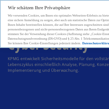
Wir schätzen Ihre Privatsphäre
Wir verwenden Cookies, um Ihnen ein optimales Webseiten-Erlebnis zu biete
menu
eine sichere Anmeldung zu sorgen, aber auch um statistische Daten zur Opti
Ihnen Inhalte bereitstellen können, die auf Ihre Interessen zugeschnitten si
personenbezogenen und nicht-personenbezogenen Daten aus Ihrem Endgerät. 
stimmen Sie der Verwendung dieser Cookies (Auflistung siehe „Cookie-Einst
Cyber Security
Datenschutzgrundverordnung (DS-GVO) und § 25 Abs. 1 Telekommunikation
Sie können Ihre Cookie-Einstellungen jederzeit ändern.
Datenschutzerklär
KPMG entwickelt Sicherheitsmodelle für den vollstän
Lebenszyklus einschließlich Analyse, Planung, Konze
Implementierung und Überwachung.