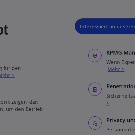
ot
Interessiert an unsere
KPMG Mana
Wenn Exper
g für den
Mehr >
Mehr >
Penetratio
Sicherheit
rik zeigen klar:
>
n, um den Betrieb
Privacy un
Personenbe