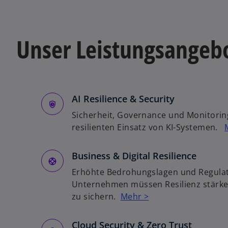
k
a
r
t
Unser Leistungsangeb
e
g
e
ö
AI Resilience & Security
ff
n
Sicherheit, Governance und Monitorin
e
resilienten Einsatz von KI-Systemen.
t
Business & Digital Resilience
Erhöhte Bedrohungslagen und Regulato
Unternehmen müssen Resilienz stärke
zu sichern.
Mehr >
Cloud Security & Zero Trust