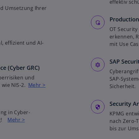
effektiv s
nd Umsetzung Ihrer
Production
OT Security 
erkennen, R
, effizient und AI-
mit Use Ca
SAP Securi
ce (Cyber GRC)
Cyberangri
berrisiken und
SAP-Systeme
 wie NIS-2.
Mehr >
Sicherheit
Security A
ng in Cyber-
KPMG entwic
ng!
Mehr >
nach Zero-T
bis zur U