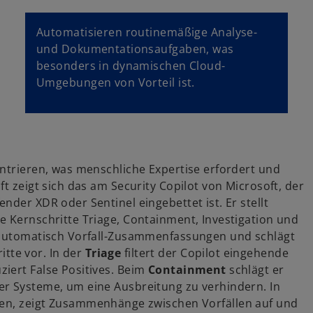
Automatisieren routinemäßige Analyse-
und Dokumentationsaufgaben, was
besonders in dynamischen Cloud-
Umgebungen von Vorteil ist.
ntrieren, was menschliche Expertise erfordert und
t zeigt sich das am Security Copilot von Microsoft, der
nder XDR oder Sentinel eingebettet ist. Er stellt
e Kernschritte Triage, Containment, Investigation und
l automatisch Vorfall-Zusammenfassungen und schlägt
tte vor. In der
Triage
filtert der Copilot eingehende
iert False Positives. Beim
Containment
schlägt er
er Systeme, um eine Ausbreitung zu verhindern. In
sen, zeigt Zusammenhänge zwischen Vorfällen auf und