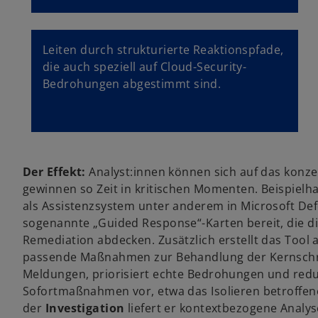
Leiten durch strukturierte Reaktionspfade,
die auch speziell auf Cloud-Security-
Bedrohungen abgestimmt sind.
Der Effekt:
Analyst:innen können sich auf das konze
gewinnen so Zeit in kritischen Momenten. Beispielhaf
als Assistenzsystem unter anderem in Microsoft Defe
sogenannte „Guided Response“-Karten bereit, die di
Remediation abdecken. Zusätzlich erstellt das Too
passende Maßnahmen zur Behandlung der Kernschri
Meldungen, priorisiert echte Bedrohungen und reduz
Sofortmaßnahmen vor, etwa das Isolieren betroffen
der
Investigation
liefert er kontextbezogene Analy