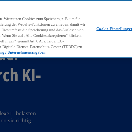
Zurück zur Inhaltsseite
Kon
contact_mail
n. Wir nutzen Cookies zum Speichern, z. B. um für
mierung der Website-Funktionen zu erheben, damit wir
Cookie-Einstellunge
nd. Dies umfasst die Speicherung und das Auslesen von
Wenn Sie auf „Alle Cookies akzeptieren“ klicken,
ellungen“) gemäß Art. 6 Abs. 1a der EU-
der
-Digitale-Dienste-Datenschutz-Gesetz (TDDDG) zu.
ung / Unternehmensangaben
ch KI-
exe IT belasten
n sie richtig