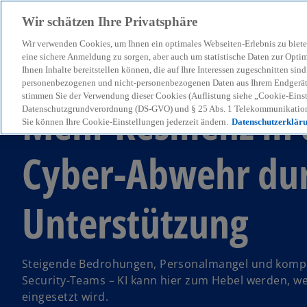
Wir schätzen Ihre Privatsphäre
Wir verwenden Cookies, um Ihnen ein optimales Webseiten-Erlebnis zu biete
menu
eine sichere Anmeldung zu sorgen, aber auch um statistische Daten zur Opti
Ihnen Inhalte bereitstellen können, die auf Ihre Interessen zugeschnitten si
personenbezogenen und nicht-personenbezogenen Daten aus Ihrem Endgerät. 
stimmen Sie der Verwendung dieser Cookies (Auflistung siehe „Cookie-Einst
Mehr Resilienz in 
Datenschutzgrundverordnung (DS-GVO) und § 25 Abs. 1 Telekommunikation
Sie können Ihre Cookie-Einstellungen jederzeit ändern.
Datenschutzerklär
Cyber-Abwehr dur
Unterstützung
Steigende Bedrohungen, Personalmangel und kompl
Security-Teams – KI kann hier zum Hebel werden, wen
eingesetzt wird.