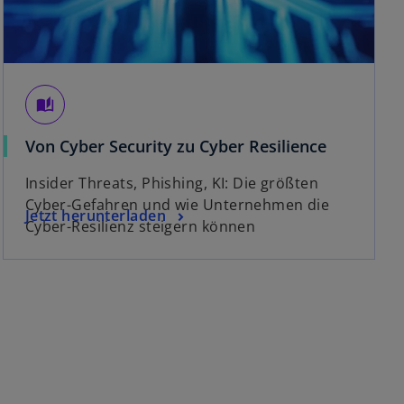
auto_stories
Von Cyber Security zu Cyber Resilience
Insider Threats, Phishing, KI: Die größten
Cyber-Gefahren und wie Unternehmen die
Jetzt herunterladen
Cyber-Resilienz steigern können