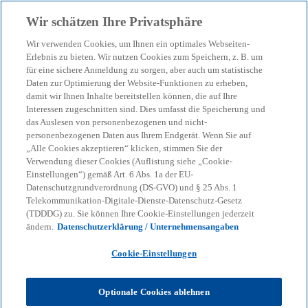
Zurück zur Inhaltsseite
Wir schätzen Ihre Privatsphäre
menu
search
Wir verwenden Cookies, um Ihnen ein optimales Webseiten-
Erlebnis zu bieten. Wir nutzen Cookies zum Speichern, z. B. um
Worauf Unternehmen
für eine sichere Anmeldung zu sorgen, aber auch um statistische
Daten zur Optimierung der Website-Funktionen zu erheben,
damit wir Ihnen Inhalte bereitstellen können, die auf Ihre
beim Management von KI-
Interessen zugeschnitten sind. Dies umfasst die Speicherung und
das Auslesen von personenbezogenen und nicht-
Agenten achten sollten
personenbezogenen Daten aus Ihrem Endgerät. Wenn Sie auf
„Alle Cookies akzeptieren“ klicken, stimmen Sie der
Verwendung dieser Cookies (Auflistung siehe „Cookie-
Einstellungen“) gemäß Art. 6 Abs. 1a der EU-
Non-human Identities (NHI) steuern, Risiken
Datenschutzgrundverordnung (DS-GVO) und § 25 Abs. 1
managen, Governance stärken – Analyse und
Telekommunikation-Digitale-Dienste-Datenschutz-Gesetz
Praxis-Tipps jetzt im Whitepaper.
(TDDDG) zu. Sie können Ihre Cookie-Einstellungen jederzeit
ändern.
Datenschutzerklärung / Unternehmensangaben
Cookie-Einstellungen
KPMG
Themen
Corporate Governance & Compliance
Worauf Unternehmen beim Management von KI-Agenten achten
sollten
Optionale Cookies ablehnen