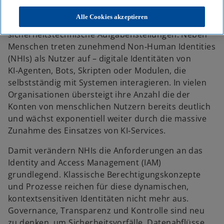
Die rasante Entwicklung von künstlicher Intelligenz
Alle Cookies akzeptieren
(KI) stellt Unternehmen vor neue
sicherheitstechnische Aufgabenstellungen: Neben
Menschen treten zunehmend Non‑Human Identities
(NHIs) als Nutzer auf – digitale Identitäten von
KI‑Agenten, Bots, Skripten oder Modulen, die
selbstständig mit Systemen interagieren. In vielen
Organisationen übersteigt ihre Anzahl die der
Konten von menschlichen Nutzern bereits deutlich
und wächst exponentiell weiter durch die massive
Zunahme des Einsatzes von KI‑Services.
Damit verändern NHIs die Anforderungen an das
Identity and Access Management (IAM)
w
grundlegend. Klassische Berechtigungskonzepte
ir
und Prozesse reichen für diese dynamischen,
d
kontextsensitiven Identitäten nicht mehr aus.
i
Governance, Transparenz und Kontrolle sind neu
n
zu denken, um Sicherheitsvorfälle, Datenabflüsse