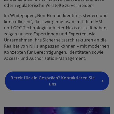
e
oder regulatorische Verstöße zu vermeiden.
i
Im Whitepaper „Non-Human Identities steuern und
n
kontrollieren“, dass wir gemeinsam mit dem IAM-
e
und GRC-Technologieanbieter Nexis erstellt haben,
r
zeigen unsere Expertinnen und Experten, wie
n
Unternehmen ihre Sicherheitsarchitekturen an die
e
Realität von NHIs anpassen können – mit modernen
u
Konzepten für Berechtigungen, Identitäten sowie
e
Access- und Authorization-Management.
n
R
e
g
Bereit für ein Gespräch? Kontaktieren Sie
is
uns
t
e
r
wird in einer neuen Registerkarte geöffnet
k