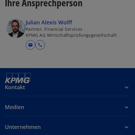
Ihre Ansprechperson
Julian Alexis Wolff
Partner, Financial Services
KPMG AG Wirtschaftsprüfungsgesellschaft
mail
call
Kontakt
Medien
Unternehmen