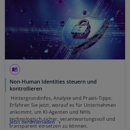
a
r
t
e
g
e
ö
ff
n
e
auto_stories
t
Non-Human Identities steuern und
w
kontrollieren
i
Hintergrundinfos, Analyse und Praxis-Tipps:
r
Erfahren Sie jetzt, worauf es für Unternehmen
d
ankommt, um KI-Agenten und NHIs
i
technologisch sicher, verantwortungsvoll und
w
Jetzt herunterladen
n
transparent einsetzen zu können.
i
e