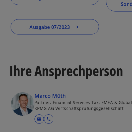
Son
Ausgabe 07/2023
Ihre Ansprechperson
Marco Müth
Partner, Financial Services Tax, EMEA & Glob
KPMG AG Wirtschaftsprüfungsgesellschaft
mail
call