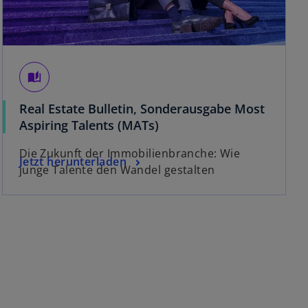
auto_stories
Real Estate Bulletin, Sonderausgabe Most
w
Aspiring Talents (MATs)
i
Die Zukunft der Immobilienbranche: Wie
r
w
Jetzt herunterladen
junge Talente den Wandel gestalten
d
i
i
r
n
d
e
i
i
n
n
e
e
i
r
n
n