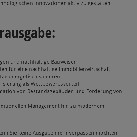
hnologischen Innovationen aktiv zu gestalten.
rausgabe:
w
ir
d
i
ngen und nachhaltige Bauweisen
n
en für eine nachhaltige Immobilienwirtschaft
e
ze energetisch sanieren
i
isierung als Wettbewerbsvorteil
n
mation von Bestandsgebäuden und Förderung von
e
r
aditionellen Management hin zu modernem
n
e
u
Wenn Sie keine Ausgabe mehr verpassen möchten,
e