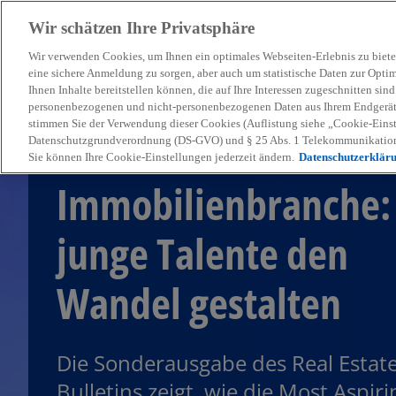
Wir schätzen Ihre Privatsphäre
Wir verwenden Cookies, um Ihnen ein optimales Webseiten-Erlebnis zu biete
menu
eine sichere Anmeldung zu sorgen, aber auch um statistische Daten zur Opti
Ihnen Inhalte bereitstellen können, die auf Ihre Interessen zugeschnitten si
personenbezogenen und nicht-personenbezogenen Daten aus Ihrem Endgerät. 
stimmen Sie der Verwendung dieser Cookies (Auflistung siehe „Cookie-Einst
Die Zukunft der
Datenschutzgrundverordnung (DS-GVO) und § 25 Abs. 1 Telekommunikation
Sie können Ihre Cookie-Einstellungen jederzeit ändern.
Datenschutzerklär
Immobilienbranche:
junge Talente den
Wandel gestalten
Die Sonderausgabe des Real Estat
Bulletins zeigt, wie die Most Aspiri