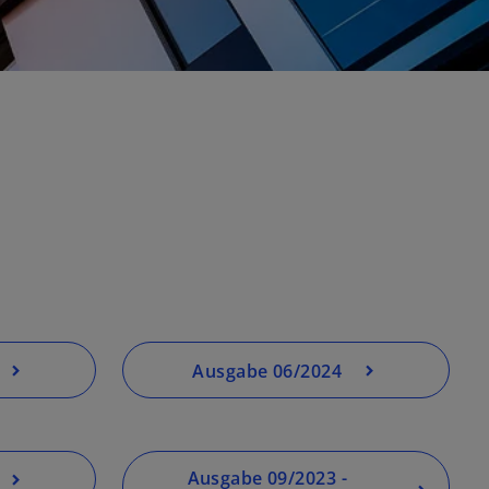
e
e
ö
g
f
e
f
ö
n
f
e
f
t
n
e
t
Ausgabe 06/2024
Ausgabe 09/2023 -