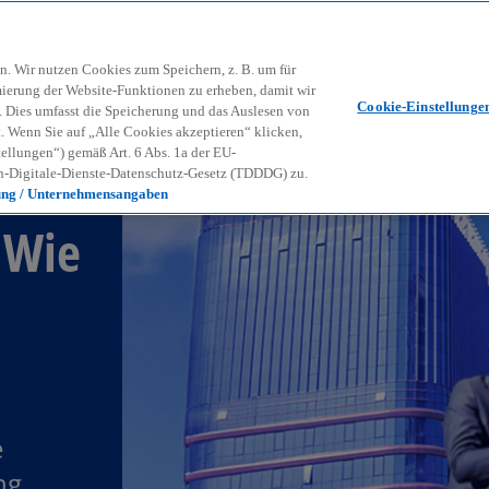
Zurück zur Inhaltsseite
Kon
contact_mail
n. Wir nutzen Cookies zum Speichern, z. B. um für
mierung der Website-Funktionen zu erheben, damit wir
Cookie-Einstellunge
nd. Dies umfasst die Speicherung und das Auslesen von
Wenn Sie auf „Alle Cookies akzeptieren“ klicken,
ellungen“) gemäß Art. 6 Abs. 1a der EU-
-Digitale-Dienste-Datenschutz-Gesetz (TDDDG) zu.
ung / Unternehmensangaben
 Wie
e
ng