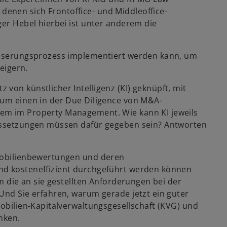
R
enen sich Frontoffice- und Middleoffice-
e
ger Hebel hierbei ist unter anderem die
g
i
w
s
besserungsprozess implementiert werden kann, um
ir
t
teigern.
d
e
i
von künstlicher Intelligenz (KI) geknüpft, mit
r
n
zum einen in der Due Diligence von M&A-
k
e
rem im Property Management. Wie kann KI jeweils
a
i
aussetzungen müssen dafür gegeben sein? Antworten
r
n
t
e
e
mmobilienbewertungen und deren
r
g
nd kosteneffizient durchgeführt werden können
n
e
um die an sie gestellten Anforderungen bei der
e
ö
Und Sie erfahren, warum gerade jetzt ein guter
u
f
mobilien-Kapitalverwaltungsgesellschaft (KVG) und
e
f
nken.
n
n