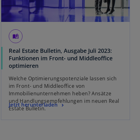
auto_stories
Real Estate Bulletin, Ausgabe Juli 2023:
Funktionen im Front- und Middleoffice
w
optimieren
i
Welche Optimierungspotenziale lassen sich
r
im Front- und Middleoffice von
d
Immobilienunternehmen heben? Ansätze
i
und Handlungsempfehlungen im neuen Real
n
w
Jetzt herunterladen
Estate Bulletin.
e
i
i
r
n
d
e
i