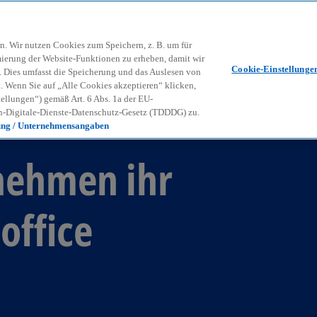
Zurück zur Inhaltsseite
Kon
contact_mail
n. Wir nutzen Cookies zum Speichern, z. B. um für
mierung der Website-Funktionen zu erheben, damit wir
Cookie-Einstellunge
nd. Dies umfasst die Speicherung und das Auslesen von
Wenn Sie auf „Alle Cookies akzeptieren“ klicken,
ellungen“) gemäß Art. 6 Abs. 1a der EU-
-Digitale-Dienste-Datenschutz-Gesetz (TDDDG) zu.
ung / Unternehmensangaben
nehmen ihr
office