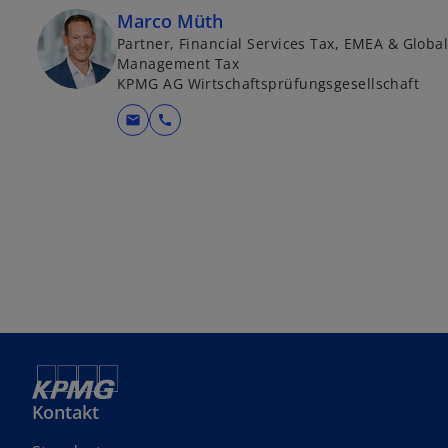
Marco Müth
Partner, Financial Services Tax, EMEA & Globa
Management Tax
KPMG AG Wirtschaftsprüfungsgesellschaft
mail
call
Kontakt