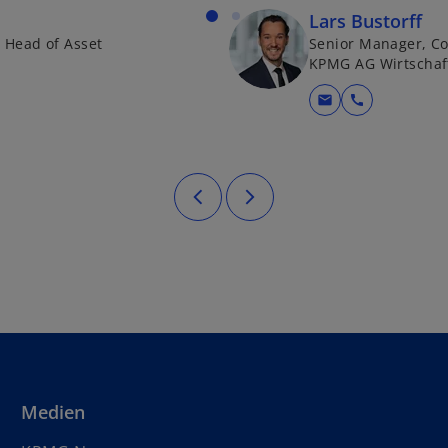
Lars Bustorff
l Head of Asset
Senior Manager, Co
KPMG AG Wirtschaf
mail
call
Medien