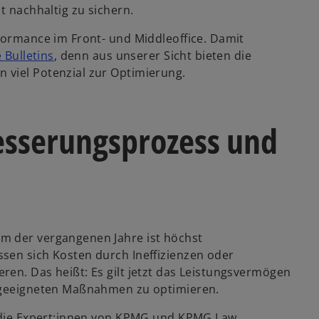
t nachhaltig zu sichern.
rformance im Front- und Middleoffice. Damit
w
 Bulletins
, denn aus unserer Sicht bieten die
i
 viel Potenzial zur Optimierung.
r
d
i
esserungsprozess und
n
e
i
n
e
r
m der vergangenen Jahre ist höchst
n
sen sich Kosten durch Ineffizienzen oder
e
ren. Das heißt: Es gilt jetzt das Leistungsvermögen
u
t geeigneten Maßnahmen zu optimieren.
e
n
n die Expert:innen von KPMG und KPMG Law