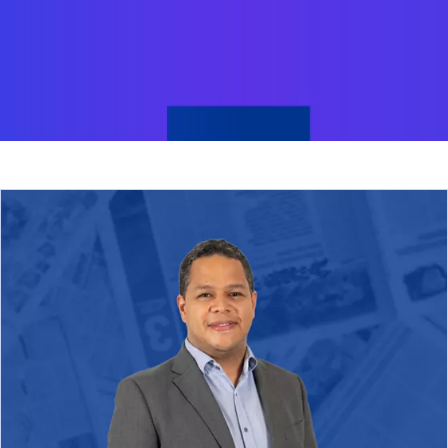
re en una pestaña nueva
se ab