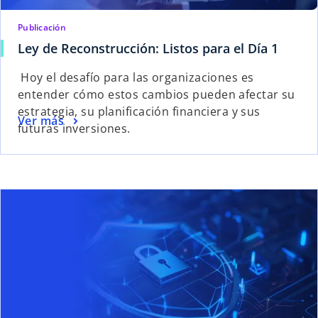
Publicación
s
Ley de Reconstrucción: Listos para el Día 1
e
Hoy el desafío para las organizaciones es
a
entender cómo estos cambios pueden afectar su
b
estrategia, su planificación financiera y sus
r
s
Ver más
futuras inversiones.
e
e
e
a
n
b
u
r
se ab
n
e
a
e
p
n
e
u
s
n
t
a
a
p