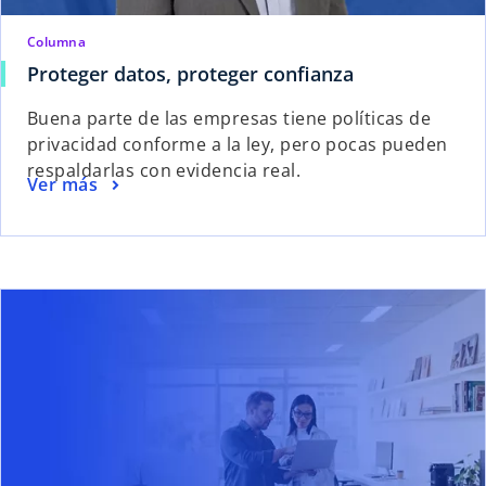
Columna
s
Proteger datos, proteger confianza
e
Buena parte de las empresas tiene políticas de
a
privacidad conforme a la ley, pero pocas pueden
b
respaldarlas con evidencia real.
r
s
Ver más
e
e
e
a
n
b
u
r
re en una pestaña nueva
se ab
n
e
a
e
p
n
e
u
s
n
t
a
a
p