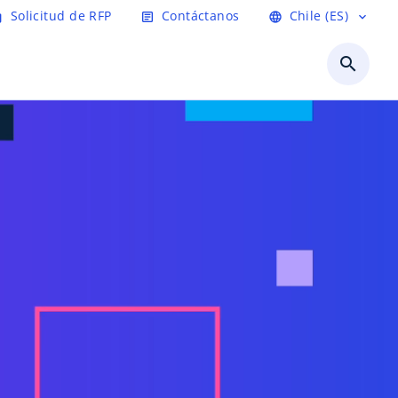
Solicitud de RFP
Contáctanos
Chile (ES)
age
article
language
expand_more
search