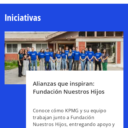
Iniciativas
Alianzas que inspiran:
s
e
Fundación Nuestros Hijos
a
b
Conoce cómo KPMG y su equipo
r
trabajan junto a Fundación
e
Nuestros Hijos, entregando apoyo y
e