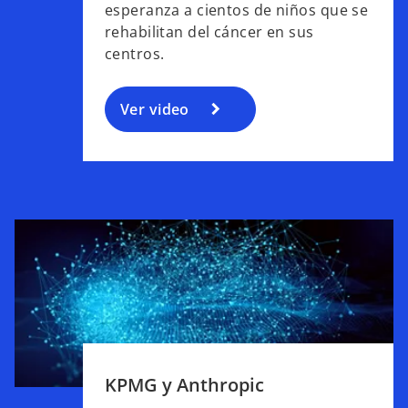
esperanza a cientos de niños que se
n
rehabilitan del cáncer en sus
u
centros.
n
a
p
Ver video
e
s
t
a
ñ
a
n
u
e
v
s
a
e
a
KPMG y Anthropic
b