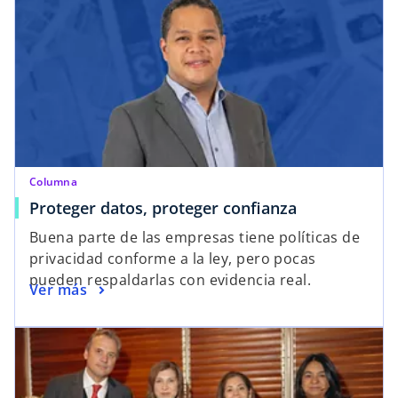
r
u
e
n
e
a
n
p
u
e
n
s
a
t
p
a
e
ñ
Columna
s
a
s
Proteger datos, proteger confianza
t
n
e
Buena parte de las empresas tiene políticas de
a
u
a
privacidad conforme a la ley, pero pocas
ñ
e
b
pueden respaldarlas con evidencia real.
a
v
s
Ver más
r
n
a
e
e
u
a
e
e
b
n
v
r
u
a
e