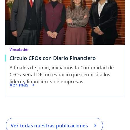
n
e
a
n
p
u
e
n
s
a
t
p
a
e
ñ
Vinculación
s
a
Círculo CFOs con Diario Financiero
t
n
A finales de junio, iniciamos la Comunidad de
a
u
CFOs Señal DF, un espacio que reunirá a los
ñ
e
líderes financieros de empresas.
a
v
Ver más
n
a
u
e
v
a
Ver todas nuestras publicaciones