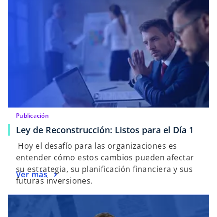
Publicación
s
Ley de Reconstrucción: Listos para el Día 1
e
Hoy el desafío para las organizaciones es
a
entender cómo estos cambios pueden afectar
b
su estrategia, su planificación financiera y sus
s
Ver más
r
futuras inversiones.
e
e
se abre en una pestaña nueva
a
e
b
n