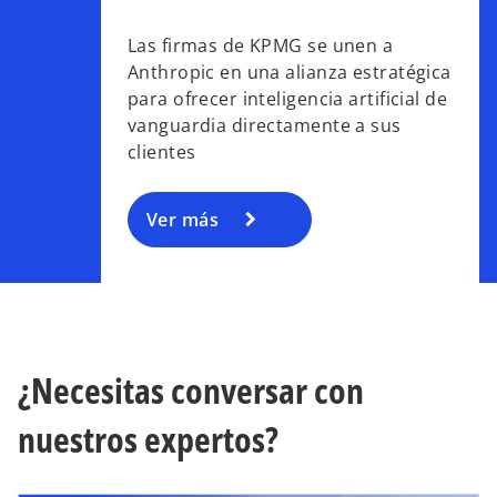
r
Las firmas de KPMG se unen a
e
Anthropic en una alianza estratégica
e
para ofrecer inteligencia artificial de
n
vanguardia directamente a sus
u
clientes
n
a
p
Ver más
e
s
t
a
ñ
a
¿Necesitas conversar con
n
u
nuestros expertos?
e
v