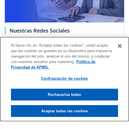
Nuestras Redes Sociales
Conoce más sobre nuestros eventos y
Al hacer clic en “Aceptar todas las cookies”, usted acepta
publicaciones en todas nuestras redes sociales.
Ver más
que las cookies se guarden en su dispositivo para mejorar la
navegación del sitio, analizar el uso del mismo, y colaborar
con nuestros estudios para marketing.
Política de
Privacidad de KPMG.
Enviar solicitud de propuesta
Configuración de cookies
Te invitamos a comunicarte con nuestro
Rechazarlas todas
equipo para conocer cómo podemos
ayudarte a generar un impacto significativo
en tu organización.
Aceptar todas las cookies
Envíanos un correo