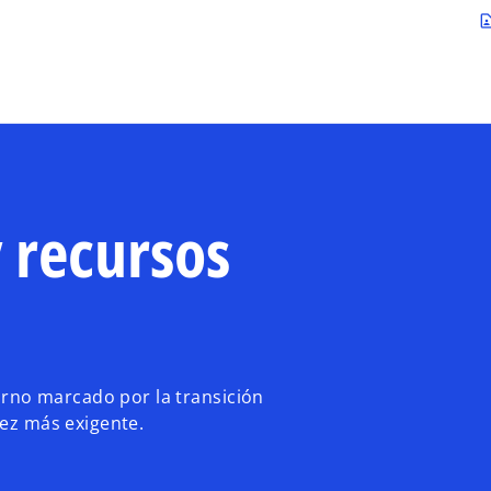
Saltar al contenido principal
contact_p
y recursos
rno marcado por la transición
vez más exigente.