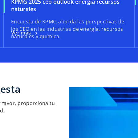
KPMG 2025 ceo outlook energia recursos
naturales
Encuesta de KPMG aborda las perspectivas de
los CEO en las industrias de energía, recursos
Ver más
naturales y química.
uesta
r favor, proporciona tu
ud.